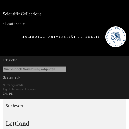
Scientific Collections
›
Lautarchiv
Erkunden
Systematik
Nutzungsrechte
Sign in for research access
EN
/
DE
Stichwort
Lettland