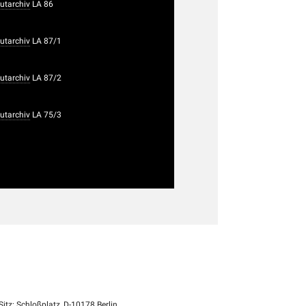
utarchiv
LA 86
utarchiv
LA 87/1
utarchiv
LA 87/2
utarchiv
LA 75/3
itz: Schloßplatz, D-10178 Berlin