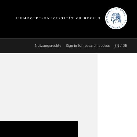
Nutzungsrechte
Sign in for research access
EN
/
DE