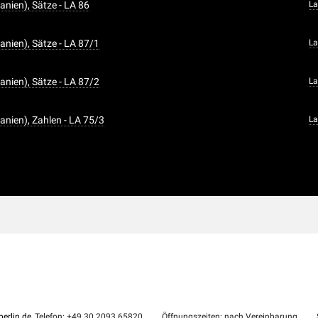
anien), Sätze - LA 86
La
anien), Sätze - LA 87/1
La
anien), Sätze - LA 87/2
La
anien), Zahlen - LA 75/3
La
erlin.de
, Telefon: +49 30 2093 65820
Öffnungszeiten: nach Vereinbarung
S