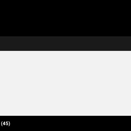
e
(45)