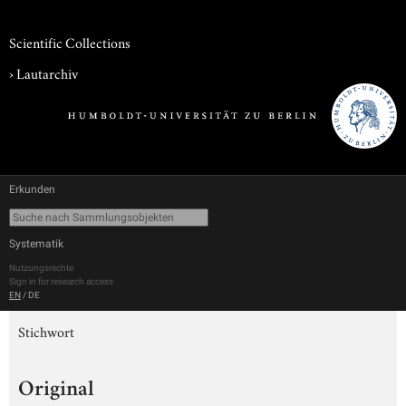
Scientific Collections
›
Lautarchiv
Erkunden
Systematik
Nutzungsrechte
Sign in for research access
EN
/
DE
Stichwort
Original