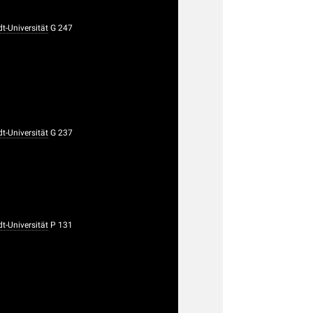
-Universität
G 247
-Universität
G 237
-Universität
P 131