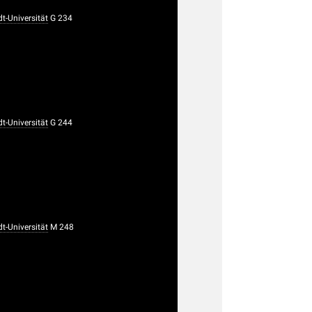
-Universität
G 234
-Universität
G 244
-Universität
M 248