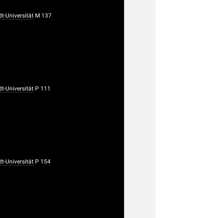
-Universität
M 137
-Universität
P 111
-Universität
P 154