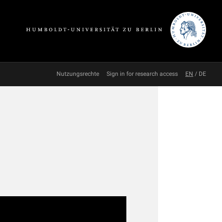
Nutzungsrechte
Sign in for research access
EN
/
DE