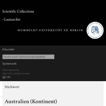
Scientific Collections
›
Lautarchiv
Erkunden
Systematik
Nutzungsrechte
Sign in for research access
EN
/
DE
Stichwort
Australien (Kontinent)