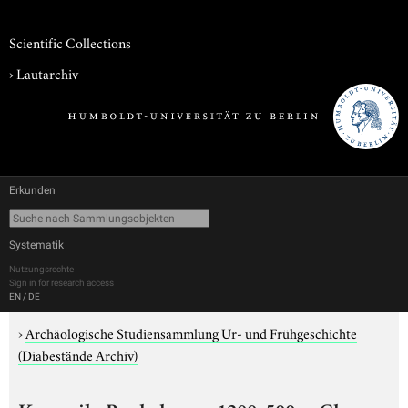
Scientific Collections
›
Lautarchiv
Erkunden
Systematik
Nutzungsrechte
Sign in for research access
EN
/
DE
›
Archäologische Studiensammlung Ur- und Frühgeschichte
(Diabestände Archiv)