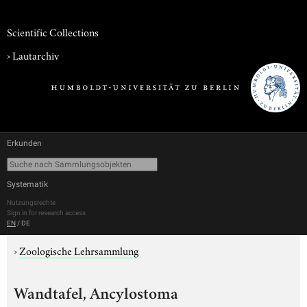
Scientific Collections
›
Lautarchiv
Erkunden
Systematik
Nutzungsrechte
Sign in for research access
EN
/
DE
›
Zoologische Lehrsammlung
Wandtafel, Ancylostoma