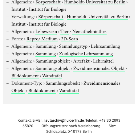
Allgemein:
›
Körperschaft
›
Humboldt-Universität zu Berlin
›
Institut
›
Institut für Biologie
Verwaltung:
›
Körperschaft
›
Humboldt-Universität zu Berlin
›
Institut
›
Institut für Biologie
Allgemein:
›
Lebewesen
›
Tier
›
Nemathelminthes
Form:
›
Repro/ Medium
›
2D-Scan
Allgemein:
›
Sammlung
›
Sammlungstyp
›
Lehrsammlung
Allgemein:
›
Sammlung
›
Zoologische Lehrsammlung
Allgemein:
›
Sammlungsobjekt
›
Artefakt
›
Lehrmittel
Allgemein:
›
Sammlungsobjekt
›
Zweidimensionales Objekt
›
Bilddokument
›
Wandtafel
Dokument-Typ:
›
Sammlungsobjekt
›
Zweidimensionales
Objekt
›
Bilddokument
›
Wandtafel
Kontakt, E-Mail:
lautarchiv@hu-berlin.de
, Telefon: +49 30 2093
65820
Öffnungszeiten: nach Vereinbarung
Sitz:
Schloßplatz, D-10178 Berlin