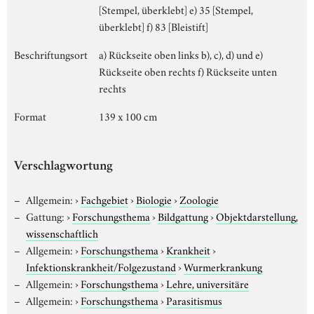
[Stempel, überklebt] e) 35 [Stempel,
überklebt] f) 83 [Bleistift]
Beschriftungsort
a) Rückseite oben links b), c), d) und e)
Rückseite oben rechts f) Rückseite unten
rechts
Format
139 x 100 cm
Verschlagwortung
Allgemein:
›
Fachgebiet
›
Biologie
›
Zoologie
Gattung:
›
Forschungsthema
›
Bildgattung
›
Objektdarstellung,
wissenschaftlich
Allgemein:
›
Forschungsthema
›
Krankheit
›
Infektionskrankheit/Folgezustand
›
Wurmerkrankung
Allgemein:
›
Forschungsthema
›
Lehre, universitäre
Allgemein:
›
Forschungsthema
›
Parasitismus