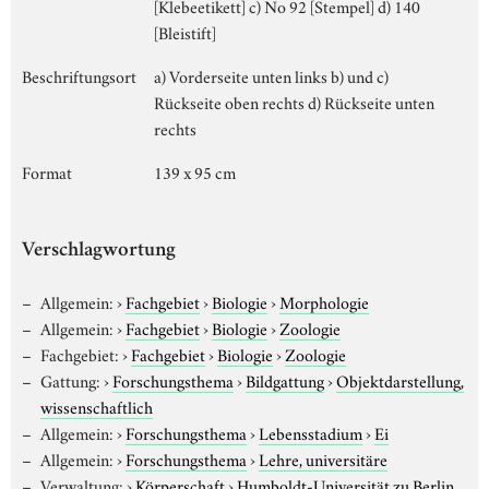
[Klebeetikett] c) No 92 [Stempel] d) 140
[Bleistift]
Beschriftungsort
a) Vorderseite unten links b) und c)
Rückseite oben rechts d) Rückseite unten
rechts
Format
139 x 95 cm
Verschlagwortung
Allgemein:
›
Fachgebiet
›
Biologie
›
Morphologie
Allgemein:
›
Fachgebiet
›
Biologie
›
Zoologie
Fachgebiet:
›
Fachgebiet
›
Biologie
›
Zoologie
Gattung:
›
Forschungsthema
›
Bildgattung
›
Objektdarstellung,
wissenschaftlich
Allgemein:
›
Forschungsthema
›
Lebensstadium
›
Ei
Allgemein:
›
Forschungsthema
›
Lehre, universitäre
Verwaltung:
›
Körperschaft
›
Humboldt-Universität zu Berlin