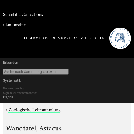
Scientific Collections
›
Lautarchiv
Erkunden
Systematik
Nutzungsrechte
Sign in for research access
EN
/
DE
›
Zoologische Lehrsammlung
Wandtafel, Astacus