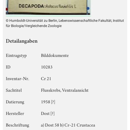
© Humboldt-Universität zu Berlin, Lebenswissenschaftliche Fakultät, Institut
für Biologie/Vergleichende Zoologie
Detailangaben
Eintragstyp
Bilddokumente
ID
10283
Inventar-Nr.
Cr 21
Sachtitel
Flusskrebs, Ventralansicht
Datierung
1958 [?]
Hersteller
Dost [?]
Beschriftung
a) Dost 58 b) Cr-21 Crustacea