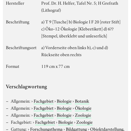
Hersteller
Prof. Dr. H. Helfer, Tafel Nr. 5; H Grefrath
(Lithograf)
Beschriftung
a) T 9 [Tusche] b) Biologie I F 20 [roter Stift]
c) Öko-12 Ökologie [Klebeetikett] d) 6??
[Stempel, überklebt und unleserlich]
Beschriftungsort
a) Vorderseite oben links b), c) und d)
Rückseite oben rechts
Format
119 cm x 77 cm
Verschlagwortung
Allgemein:
›
Fachgebiet
›
Biologie
›
Botanik
Allgemein:
›
Fachgebiet
›
Biologie
›
Ökologie
Allgemein:
›
Fachgebiet
›
Biologie
›
Zoologie
Fachgebiet:
›
Fachgebiet
›
Biologie
›
Zoologie
Gattung:
›
Forschungsthema
›
Bildgattung
›
Objektdarstellung,