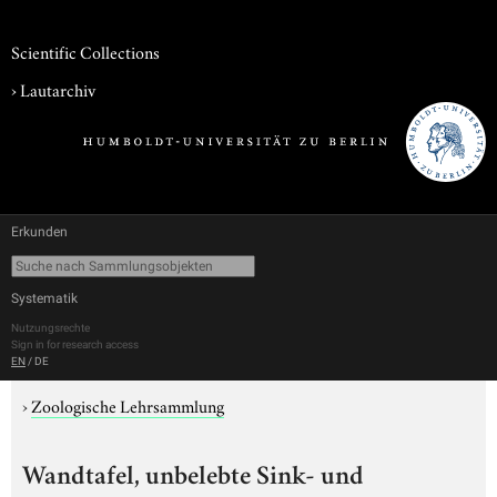
Scientific Collections
›
Lautarchiv
Erkunden
Systematik
Nutzungsrechte
Sign in for research access
EN
/
DE
›
Zoologische Lehrsammlung
Wandtafel, unbelebte Sink- und