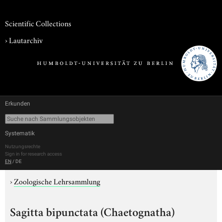
Scientific Collections
›
Lautarchiv
Erkunden
Systematik
Nutzungsrechte
Sign in for research access
EN
/
DE
›
Zoologische Lehrsammlung
Sagitta bipunctata (Chaetognatha)