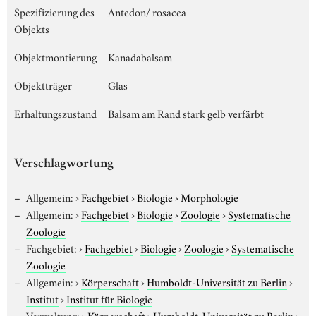
Spezifizierung des
Antedon/ rosacea
Objekts
Objektmontierung
Kanadabalsam
Objektträger
Glas
Erhaltungszustand
Balsam am Rand stark gelb verfärbt
Verschlagwortung
Allgemein:
›
Fachgebiet
›
Biologie
›
Morphologie
Allgemein:
›
Fachgebiet
›
Biologie
›
Zoologie
›
Systematische
Zoologie
Fachgebiet:
›
Fachgebiet
›
Biologie
›
Zoologie
›
Systematische
Zoologie
Allgemein:
›
Körperschaft
›
Humboldt-Universität zu Berlin
›
Institut
›
Institut für Biologie
Verwaltung:
›
Körperschaft
›
Humboldt-Universität zu Berlin
›