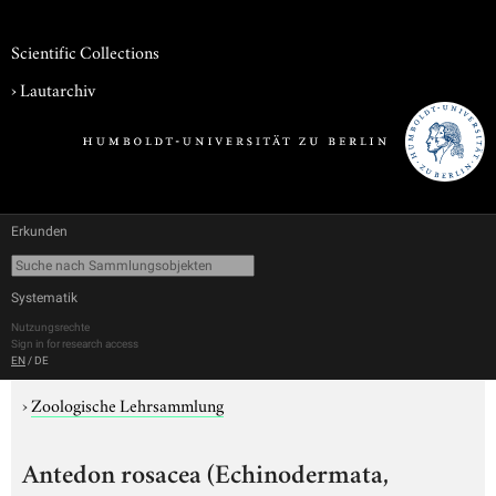
Scientific Collections
›
Lautarchiv
Erkunden
Systematik
Nutzungsrechte
Sign in for research access
EN
/
DE
›
Zoologische Lehrsammlung
Antedon rosacea (Echinodermata,