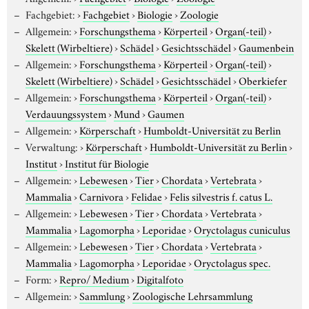
Fachgebiet:
›
Fachgebiet
›
Biologie
›
Zoologie
Allgemein:
›
Forschungsthema
›
Körperteil
›
Organ(-teil)
›
Skelett (Wirbeltiere)
›
Schädel
›
Gesichtsschädel
›
Gaumenbein
Allgemein:
›
Forschungsthema
›
Körperteil
›
Organ(-teil)
›
Skelett (Wirbeltiere)
›
Schädel
›
Gesichtsschädel
›
Oberkiefer
Allgemein:
›
Forschungsthema
›
Körperteil
›
Organ(-teil)
›
Verdauungssystem
›
Mund
›
Gaumen
Allgemein:
›
Körperschaft
›
Humboldt-Universität zu Berlin
Verwaltung:
›
Körperschaft
›
Humboldt-Universität zu Berlin
›
Institut
›
Institut für Biologie
Allgemein:
›
Lebewesen
›
Tier
›
Chordata
›
Vertebrata
›
Mammalia
›
Carnivora
›
Felidae
›
Felis silvestris f. catus L.
Allgemein:
›
Lebewesen
›
Tier
›
Chordata
›
Vertebrata
›
Mammalia
›
Lagomorpha
›
Leporidae
›
Oryctolagus cuniculus
Allgemein:
›
Lebewesen
›
Tier
›
Chordata
›
Vertebrata
›
Mammalia
›
Lagomorpha
›
Leporidae
›
Oryctolagus spec.
Form:
›
Repro/ Medium
›
Digitalfoto
Allgemein:
›
Sammlung
›
Zoologische Lehrsammlung