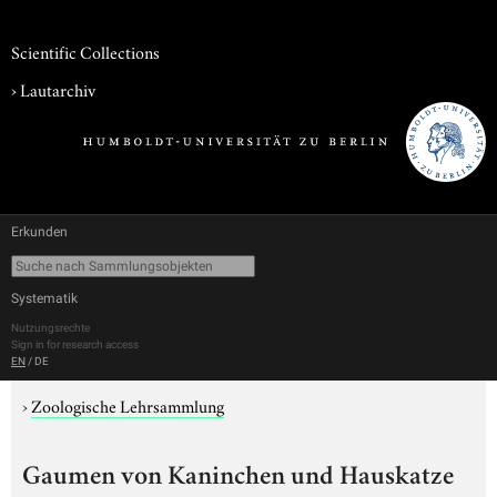
Scientific Collections
›
Lautarchiv
Erkunden
Systematik
Nutzungsrechte
Sign in for research access
EN
/
DE
›
Zoologische Lehrsammlung
Gaumen von Kaninchen und Hauskatze