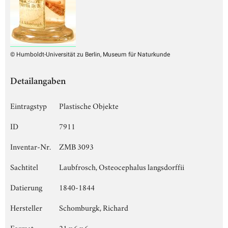
© Humboldt-Universität zu Berlin, Museum für Naturkunde
Detailangaben
Eintragstyp
Plastische Objekte
ID
7911
Inventar-Nr.
ZMB 3093
Sachtitel
Laubfrosch, Osteocephalus langsdorffii
Datierung
1840-1844
Hersteller
Schomburgk, Richard
Format
21 x 6 x 6