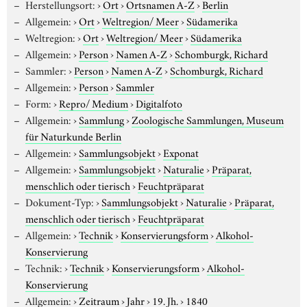
Herstellungsort:
›
Ort
›
Ortsnamen A-Z
›
Berlin
Allgemein:
›
Ort
›
Weltregion/ Meer
›
Südamerika
Weltregion:
›
Ort
›
Weltregion/ Meer
›
Südamerika
Allgemein:
›
Person
›
Namen A-Z
›
Schomburgk, Richard
Sammler:
›
Person
›
Namen A-Z
›
Schomburgk, Richard
Allgemein:
›
Person
›
Sammler
Form:
›
Repro/ Medium
›
Digitalfoto
Allgemein:
›
Sammlung
›
Zoologische Sammlungen, Museum
für Naturkunde Berlin
Allgemein:
›
Sammlungsobjekt
›
Exponat
Allgemein:
›
Sammlungsobjekt
›
Naturalie
›
Präparat,
menschlich oder tierisch
›
Feuchtpräparat
Dokument-Typ:
›
Sammlungsobjekt
›
Naturalie
›
Präparat,
menschlich oder tierisch
›
Feuchtpräparat
Allgemein:
›
Technik
›
Konservierungsform
›
Alkohol-
Konservierung
Technik:
›
Technik
›
Konservierungsform
›
Alkohol-
Konservierung
Allgemein:
›
Zeitraum
›
Jahr
›
19. Jh.
›
1840