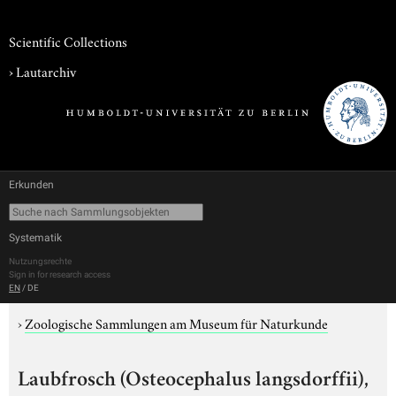
Scientific Collections
›
Lautarchiv
Erkunden
Systematik
Nutzungsrechte
Sign in for research access
EN
/
DE
›
Zoologische Sammlungen am Museum für Naturkunde
Laubfrosch (Osteocephalus langsdorffii),