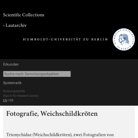
Scientific Collections
›
Lautarchiv
Erkunden
Systematik
Nutzungsrechte
Sign in for research access
EN
/
DE
Fotografie, Weichschildkröten
Trionychidae (Weichschildkröten), zwei Fotografien von