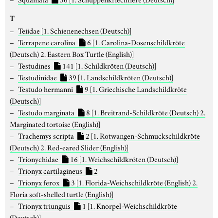
T
Teiidae
[1. Schienenechsen (Deutsch)]
Terrapene carolina
6
[1. Carolina-Dosenschildkröte
(Deutsch) 2. Eastern Box Turtle (English)]
Testudines
141
[1. Schildkröten (Deutsch)]
Testudinidae
39
[1. Landschildkröten (Deutsch)]
Testudo hermanni
9
[1. Griechische Landschildkröte
(Deutsch)]
Testudo marginata
8
[1. Breitrand-Schildkröte (Deutsch) 2.
Marginated tortoise (English)]
Trachemys scripta
2
[1. Rotwangen-Schmuckschildkröte
(Deutsch) 2. Red-eared Slider (English)]
Trionychidae
16
[1. Weichschildkröten (Deutsch)]
Trionyx cartilagineus
2
Trionyx ferox
3
[1. Florida-Weichschildkröte (English) 2.
Floria soft-shelled turtle (English)]
Trionyx triunguis
1
[1. Knorpel-Weichschildkröte
(Deutsch)]