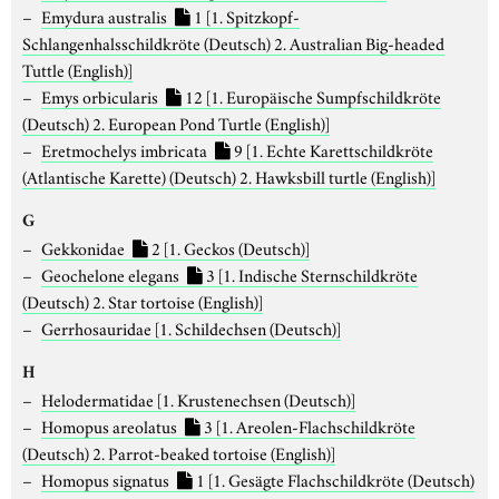
Emydura australis
1
[1. Spitzkopf-
Schlangenhalsschildkröte (Deutsch) 2. Australian Big-headed
Tuttle (English)]
Emys orbicularis
12
[1. Europäische Sumpfschildkröte
(Deutsch) 2. European Pond Turtle (English)]
Eretmochelys imbricata
9
[1. Echte Karettschildkröte
(Atlantische Karette) (Deutsch) 2. Hawksbill turtle (English)]
G
Gekkonidae
2
[1. Geckos (Deutsch)]
Geochelone elegans
3
[1. Indische Sternschildkröte
(Deutsch) 2. Star tortoise (English)]
Gerrhosauridae
[1. Schildechsen (Deutsch)]
H
Helodermatidae
[1. Krustenechsen (Deutsch)]
Homopus areolatus
3
[1. Areolen-Flachschildkröte
(Deutsch) 2. Parrot-beaked tortoise (English)]
Homopus signatus
1
[1. Gesägte Flachschildkröte (Deutsch)