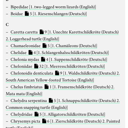
Bipedidae
[1. two-legged worm lizards (English)]
Boidae
5
[1. Riesenschlangen (Deutsch)]
C
Caretta caretta
9
[1. Unechte Karettschildkröte (Deutsch)
2. Loggerhead turtle (English)]
Chamaeleonidae
5
[1. Chamäleons (Deutsch)]
Chelidae
4
[1. Schlangenhalsschildkröten (Deutsch)]
Chelonia mydas
4
[1. Suppenschildkröte (Deutsch)]
Cheloniidae
32
[1. Meeresschildkröten (Deutsch)]
Chelonoidis denticulata
9
[1. Waldschildkröte (Deutsch) 2.
South American Yellow-footed Tortoise (English)]
Chelus fimbriatus
1
[1. Fransenschildkröte (Deutsch) 2.
Mata mata (English)]
Chelydra serpentina
5
[1. Schnappschildkröte (Deutsch) 2.
Common snapping turtle (English)]
Chelydridae
5
[1. Alligatorschildkröten (Deutsch)]
Chrysemys picta
6
[1. Zierschildkröte (Deutsch) 2. Painted
turtle (English)]