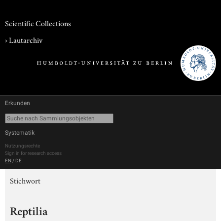
Scientific Collections
›
Lautarchiv
Erkunden
Systematik
Nutzungsrechte
Sign in for research access
EN
/
DE
Stichwort
Reptilia