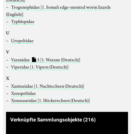
Trogonophidae
[1. Somali edge-snouted worm lizards
(English)]
Typhlopidae
U
Uropeltidae
V
Varanidae
3
[1. Warane (Deutsch)]
Viperidae
[1. Vipern (Deutsch)]
X
Xantusiidae
[1. Nachtechsen (Deutsch)]
Xenopeltidae
Xenosauridae
[1. Höckerechsen (Deutsch)]
Verknüpfte Sammlungsobjekte
(216)