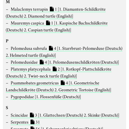
M
Malaclemys terrapin
1
[1. Diamanten-Schildkröte
(Deutsch) 2. Diamond turtle (English)]
Mauremys caspica
1
[1. Kaspische Bachschildkröte
(Deutsch) 2. Caspian turtle (English)]
P
Pelomedusa subrufa
4
[1. Starrbrust-Pelomeduse (Deutsch)
2. Helmeted turtle (English)]
Pelomedusidae
4
[1. Pelomedusenschildkröten (Deutsch)]
Platemys platycephala
2
[1. Rotkopf-Plattschildkröte
(Deutsch) 2. Twist-neck turtle (English)]
Psammobates geometricus
4
[1. Geometrische
Landschildkröte (Deutsch) 2. Geometric Tortoise (English)]
Pygopodidae
[1. Flossenfüße (Deutsch)]
S
Scincidae
3
[1. Glattechsen (Deutsch) 2. Skinke (Deutsch)]
Serpentes
31
Squamata
56
[1. Schuppenkriechtiere (Deutsch)]