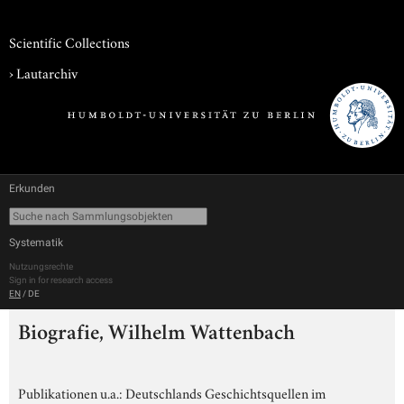
Scientific Collections
›
Lautarchiv
Erkunden
Systematik
Nutzungsrechte
Sign in for research access
EN
/
DE
Biografie, Wilhelm Wattenbach
Publikationen u.a.: Deutschlands Geschichtsquellen im