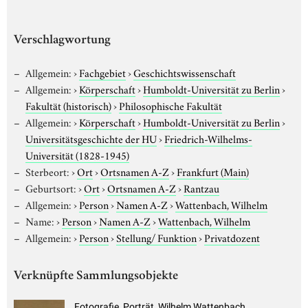
Verschlagwortung
Allgemein:
›
Fachgebiet
›
Geschichtswissenschaft
Allgemein:
›
Körperschaft
›
Humboldt-Universität zu Berlin
›
Fakultät (historisch)
›
Philosophische Fakultät
Allgemein:
›
Körperschaft
›
Humboldt-Universität zu Berlin
›
Universitätsgeschichte der HU
›
Friedrich-Wilhelms-
Universität (1828-1945)
Sterbeort:
›
Ort
›
Ortsnamen A-Z
›
Frankfurt (Main)
Geburtsort:
›
Ort
›
Ortsnamen A-Z
›
Rantzau
Allgemein:
›
Person
›
Namen A-Z
›
Wattenbach, Wilhelm
Name:
›
Person
›
Namen A-Z
›
Wattenbach, Wilhelm
Allgemein:
›
Person
›
Stellung/ Funktion
›
Privatdozent
Verknüpfte Sammlungsobjekte
Fotografie, Porträt, Wilhelm Wattenbach