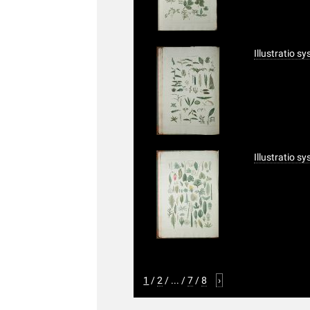
Illustratio s
Illustratio s
1
/
2
/
...
/
7
/
8
›