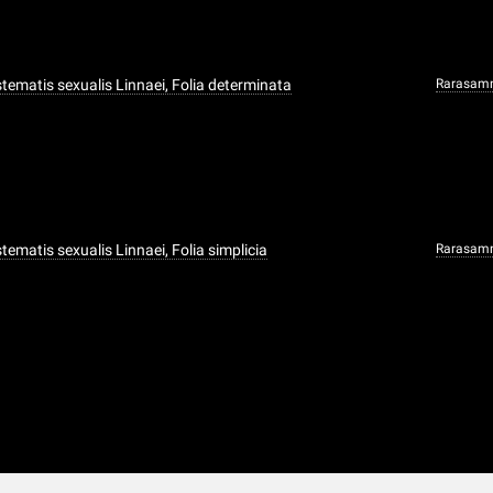
ystematis sexualis Linnaei, Folia determinata
Rarasam
ystematis sexualis Linnaei, Folia simplicia
Rarasam