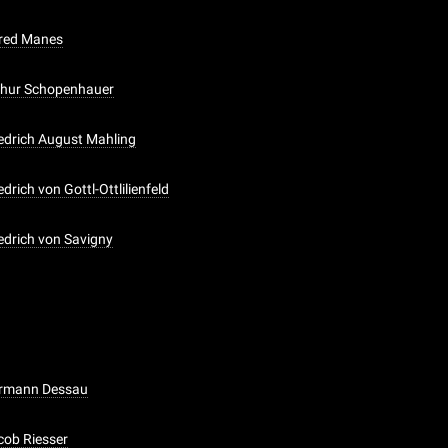
lfred Manes
rthur Schopenhauer
iedrich August Mahling
edrich von Gottl-Ottlilienfeld
iedrich von Savigny
Hermann Dessau
acob Riesser