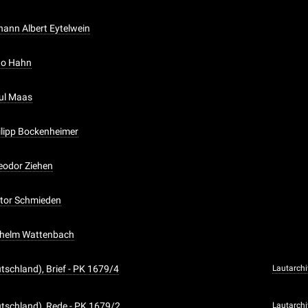
ohann Albert Eytelwein
tto Hahn
aul Maas
hilipp Bockenheimer
heodor Ziehen
iktor Schmieden
ilhelm Wattenbach
tschland), Brief - PK 1679/4
Lautarchi
tschland), Rede - PK 1679/2
Lautarchi