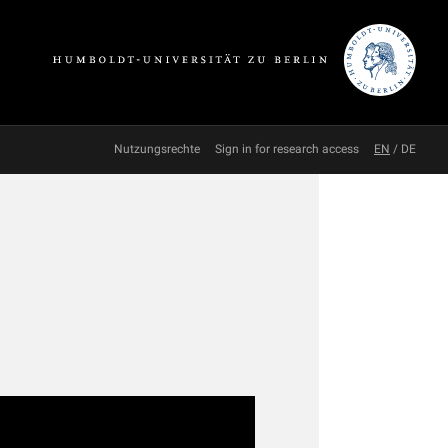
Nutzungsrechte
Sign in for research access
EN
/
DE