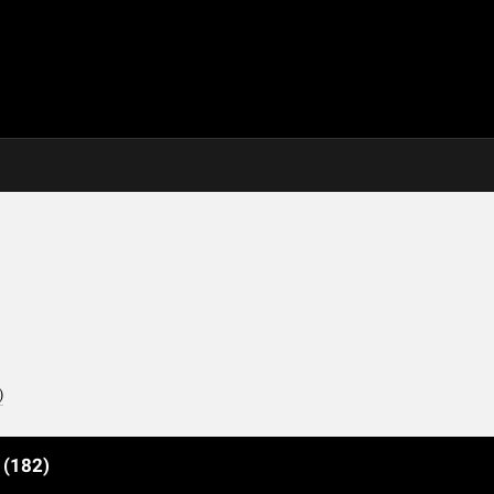
)
e
(182)