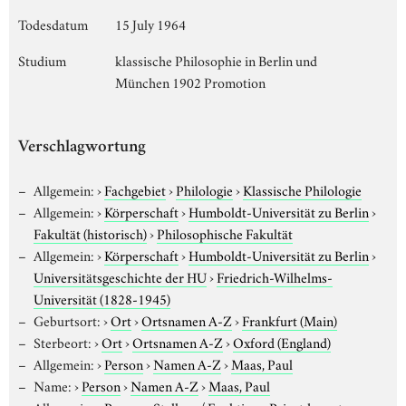
Todesdatum
15 July 1964
Studium
klassische Philosophie in Berlin und
München 1902 Promotion
Verschlagwortung
Allgemein:
›
Fachgebiet
›
Philologie
›
Klassische Philologie
Allgemein:
›
Körperschaft
›
Humboldt-Universität zu Berlin
›
Fakultät (historisch)
›
Philosophische Fakultät
Allgemein:
›
Körperschaft
›
Humboldt-Universität zu Berlin
›
Universitätsgeschichte der HU
›
Friedrich-Wilhelms-
Universität (1828-1945)
Geburtsort:
›
Ort
›
Ortsnamen A-Z
›
Frankfurt (Main)
Sterbeort:
›
Ort
›
Ortsnamen A-Z
›
Oxford (England)
Allgemein:
›
Person
›
Namen A-Z
›
Maas, Paul
Name:
›
Person
›
Namen A-Z
›
Maas, Paul