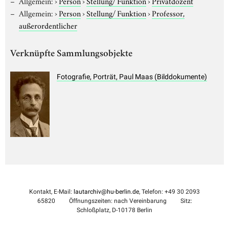
Allgemein:
›
Person
›
Stellung/ Funktion
›
Privatdozent
Allgemein:
›
Person
›
Stellung/ Funktion
›
Professor,
außerordentlicher
Verknüpfte Sammlungsobjekte
Fotografie, Porträt, Paul Maas (Bilddokumente)
Kontakt, E-Mail:
lautarchiv@hu-berlin.de
, Telefon: +49 30 2093
65820
Öffnungszeiten: nach Vereinbarung
Sitz:
Schloßplatz, D-10178 Berlin