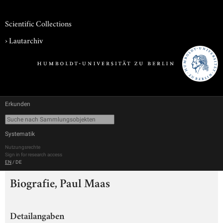
Scientific Collections
›
Lautarchiv
Erkunden
Systematik
Nutzungsrechte
Sign in for research access
EN
/
DE
Biografie, Paul Maas
Detailangaben