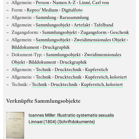
Allgemein:
›
Person
›
Namen A-Z
›
Linné, Carl von
Form:
›
Repro/ Medium
›
Digitalfoto
Allgemein:
›
Sammlung
›
Rarasammlung
Allgemein:
›
Sammlungsobjekt
›
Artefakt
›
Tafelband
Zugangsform:
›
Sammlungsobjekt
›
Zugangsform
›
Geschenk
Allgemein:
›
Sammlungsobjekt
›
Zweidimensionales Objekt
›
Bilddokument
›
Druckgraphik
Dokument-Typ:
›
Sammlungsobjekt
›
Zweidimensionales
Objekt
›
Bilddokument
›
Druckgraphik
Allgemein:
›
Technik
›
Drucktechnik
›
Kupferstich
Allgemein:
›
Technik
›
Drucktechnik
›
Kupferstich, koloriert
Technik:
›
Technik
›
Drucktechnik
›
Kupferstich, koloriert
Verknüpfte Sammlungsobjekte
Ioannes Miller: Illustratio systematis sexualis
Linnaei (1804) (Schriftdokumente)