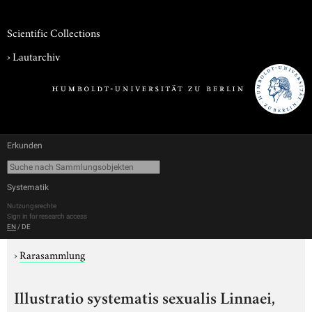
Scientific Collections
›
Lautarchiv
Erkunden
Systematik
Nutzungsrechte
Sign in for research access
EN
/
DE
›
Rarasammlung
Illustratio systematis sexualis Linnaei,