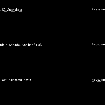
b. IX: Muskulatur
Rarasamm
bula X: Schädel, Kehlkopf, Fuß
Rarasamm
b. XI: Gesichtsmuskeln
Rarasamm