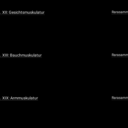
b. XII: Gesichtsmuskulatur
Rarasamm
b. XIII: Bauchmuskulatur
Rarasamm
ab. XIX: Armmuskulatur
Rarasamm