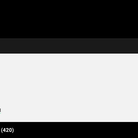
d
e
(420)