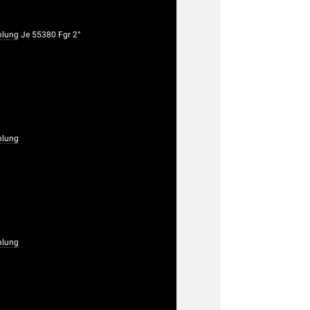
lung
Je 55380 Fgr 2°
lung
lung