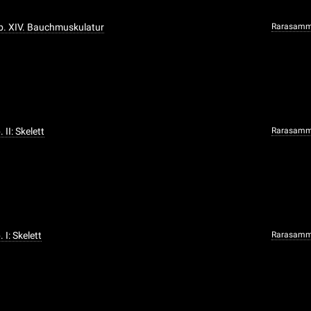
ab. XIV. Bauchmuskulatur
Rarasamm
 II: Skelett
Rarasamm
. I: Skelett
Rarasamm