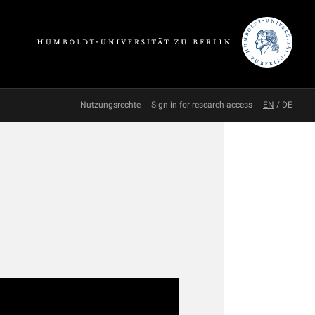
Nutzungsrechte
Sign in for research access
EN
/
DE