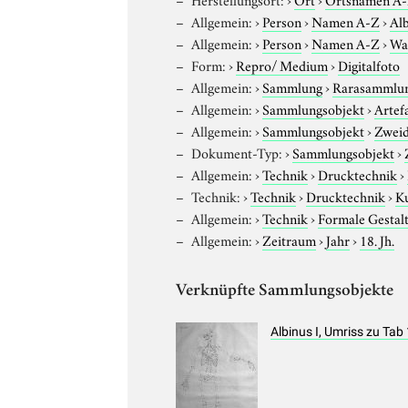
Allgemein:
›
Person
›
Namen A-Z
›
Alb
Allgemein:
›
Person
›
Namen A-Z
›
Wa
Form:
›
Repro/ Medium
›
Digitalfoto
Allgemein:
›
Sammlung
›
Rarasammlu
Allgemein:
›
Sammlungsobjekt
›
Artef
Allgemein:
›
Sammlungsobjekt
›
Zweid
Dokument-Typ:
›
Sammlungsobjekt
›
Allgemein:
›
Technik
›
Drucktechnik
›
Technik:
›
Technik
›
Drucktechnik
›
Ku
Allgemein:
›
Technik
›
Formale Gestal
Allgemein:
›
Zeitraum
›
Jahr
›
18. Jh.
Verknüpfte Sammlungsobjekte
Albinus I, Umriss zu Tab