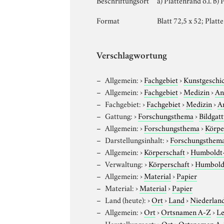
Format
Blatt 72,5 x 52; Platte
Verschlagwortung
Allgemein:
›
Fachgebiet
›
Kunstgeschi
Allgemein:
›
Fachgebiet
›
Medizin
›
An
Fachgebiet:
›
Fachgebiet
›
Medizin
›
A
Gattung:
›
Forschungsthema
›
Bildgat
Allgemein:
›
Forschungsthema
›
Körpe
Darstellungsinhalt:
›
Forschungsthem
Allgemein:
›
Körperschaft
›
Humboldt-U
Verwaltung:
›
Körperschaft
›
Humboldt
Allgemein:
›
Material
›
Papier
Material:
›
Material
›
Papier
Land (heute):
›
Ort
›
Land
›
Niederlan
Allgemein:
›
Ort
›
Ortsnamen A-Z
›
L
Herstellungsort:
›
Ort
›
Ortsnamen A