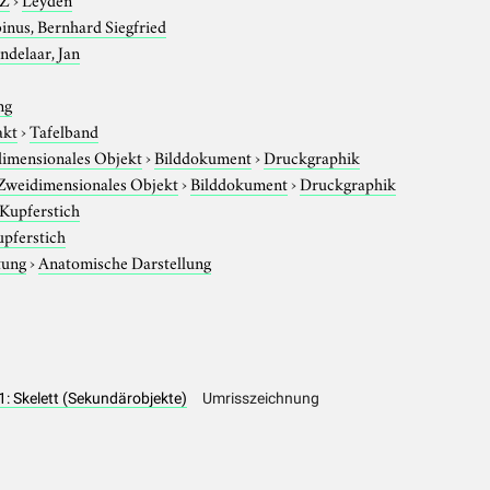
inus, Bernhard Siegfried
ndelaar, Jan
ng
akt
›
Tafelband
imensionales Objekt
›
Bilddokument
›
Druckgraphik
Zweidimensionales Objekt
›
Bilddokument
›
Druckgraphik
Kupferstich
pferstich
tung
›
Anatomische Darstellung
 1: Skelett (Sekundärobjekte)
Umrisszeichnung