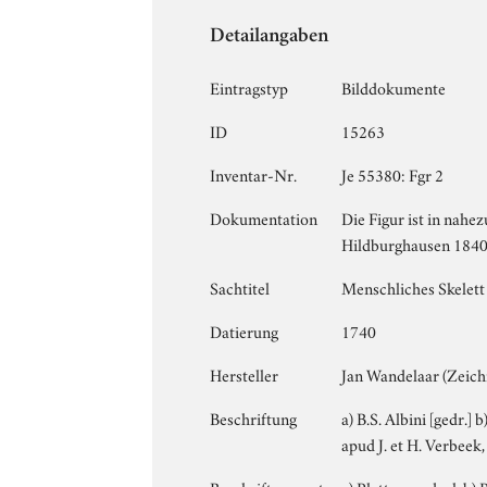
Detailangaben
Eintragstyp
Bilddokumente
ID
15263
Inventar-Nr.
Je 55380: Fgr 2
Dokumentation
Die Figur ist in nahe
Hildburghausen 1840-
Sachtitel
Menschliches Skelett
Datierung
1740
Hersteller
Jan Wandelaar (Zeich
Beschriftung
a) B.S. Albini [gedr.]
apud J. et H. Verbeek,
Beschriftungsort
a) Plattenrand o.l. b) 