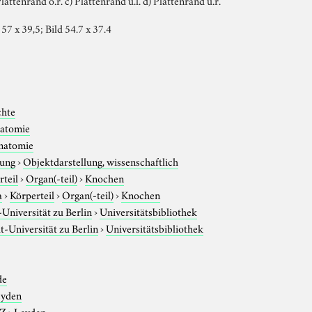
 57 x 39,5; Bild 54.7 x 37.4
chte
atomie
natomie
tung
›
Objektdarstellung, wissenschaftlich
rteil
›
Organ(-teil)
›
Knochen
a
›
Körperteil
›
Organ(-teil)
›
Knochen
niversität zu Berlin
›
Universitätsbibliothek
-Universität zu Berlin
›
Universitätsbibliothek
de
eyden
-Z
›
Leyden