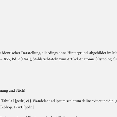
zu identischer Darstellung, allerdings ohne Hintergrund, abgebildet in: 
1855, Bd. 2 (1841), Stahlstichtafeln zum Artikel Anatomie (Osteologie)
nung und Stich)
 b) Tabula I [gedr.] c) J. Wandelaar ad ipsum sceletum delineavit et incidit.
 Bibliop. 1740. [gedr.]
Plattenrand o.r. c) Plattenrand u.l. d) Plattenrand u.r.