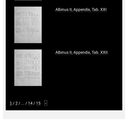
Albinus II, Appendix, Tab. XXI
Albinus II, Appendix, Tab. XXII
1
/
2
/
...
/
14
/
15
›