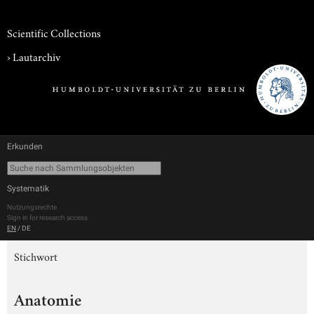
Scientific Collections
›
Lautarchiv
Erkunden
Systematik
Nutzungsrechte
Sign in for research access
EN
/
DE
Stichwort
Anatomie