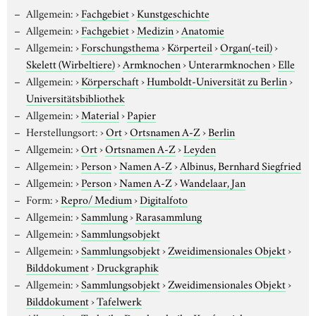
Allgemein:
›
Fachgebiet
›
Kunstgeschichte
Allgemein:
›
Fachgebiet
›
Medizin
›
Anatomie
Allgemein:
›
Forschungsthema
›
Körperteil
›
Organ(-teil)
›
Skelett (Wirbeltiere)
›
Armknochen
›
Unterarmknochen
›
Elle
Allgemein:
›
Körperschaft
›
Humboldt-Universität zu Berlin
›
Universitätsbibliothek
Allgemein:
›
Material
›
Papier
Herstellungsort:
›
Ort
›
Ortsnamen A-Z
›
Berlin
Allgemein:
›
Ort
›
Ortsnamen A-Z
›
Leyden
Allgemein:
›
Person
›
Namen A-Z
›
Albinus, Bernhard Siegfried
Allgemein:
›
Person
›
Namen A-Z
›
Wandelaar, Jan
Form:
›
Repro/ Medium
›
Digitalfoto
Allgemein:
›
Sammlung
›
Rarasammlung
Allgemein:
›
Sammlungsobjekt
Allgemein:
›
Sammlungsobjekt
›
Zweidimensionales Objekt
›
Bilddokument
›
Druckgraphik
Allgemein:
›
Sammlungsobjekt
›
Zweidimensionales Objekt
›
Bilddokument
›
Tafelwerk