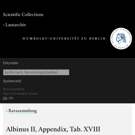
Scientific Collections
›
Lautarchiv
Erkunden
Systematik
Nutzungsrechte
Sign in for research access
EN
/
DE
›
Rarasammlung
Albinus II, Appendix, Tab. XVIII