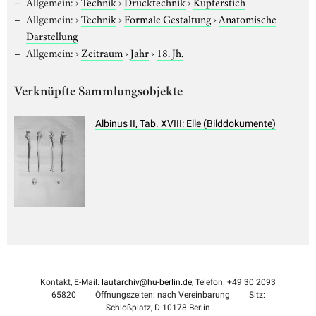
Allgemein:
›
Technik
›
Drucktechnik
›
Kupferstich
Allgemein:
›
Technik
›
Formale Gestaltung
›
Anatomische
Darstellung
Allgemein:
›
Zeitraum
›
Jahr
›
18. Jh.
Verknüpfte Sammlungsobjekte
Albinus II, Tab. XVIII: Elle (Bilddokumente)
Kontakt, E-Mail:
lautarchiv@hu-berlin.de
, Telefon: +49 30 2093
65820
Öffnungszeiten: nach Vereinbarung
Sitz:
Schloßplatz, D-10178 Berlin