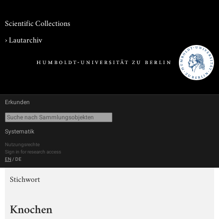
Scientific Collections
›
Lautarchiv
Erkunden
Systematik
Nutzungsrechte
Sign in for research access
EN
/
DE
Stichwort
Knochen