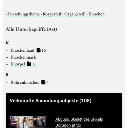
›
Forschungsthema
›
Körperteil
›
Organ(-teil)
›
Knochen
Alle Unterbegriffe (Ast)
K
Knochenhaut
15
Knochenmark
Knorpel
16
R
Röhrenknochen
4
Verknüpfte Sammlungsobjekte
(108)
Abguss, Skelett des Urwals
Dorudon atrox