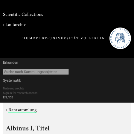
Scientific Collections
›
Lautarchiv
Erkunden
Systematik
Nutzungsrechte
Sign in for research access
EN
/
DE
›
Rarasammlung
Albinus I, Titel