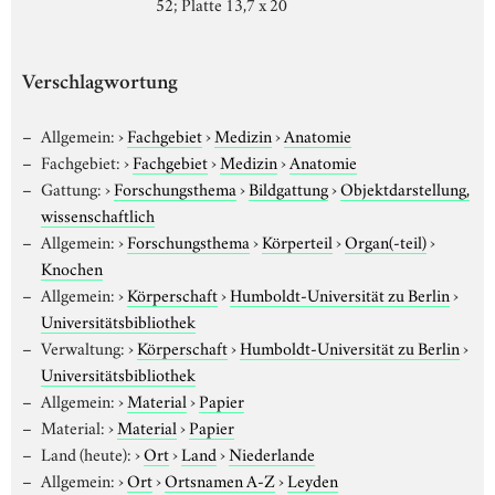
52; Platte 13,7 x 20
Verschlagwortung
Allgemein:
›
Fachgebiet
›
Medizin
›
Anatomie
Fachgebiet:
›
Fachgebiet
›
Medizin
›
Anatomie
Gattung:
›
Forschungsthema
›
Bildgattung
›
Objektdarstellung,
wissenschaftlich
Allgemein:
›
Forschungsthema
›
Körperteil
›
Organ(-teil)
›
Knochen
Allgemein:
›
Körperschaft
›
Humboldt-Universität zu Berlin
›
Universitätsbibliothek
Verwaltung:
›
Körperschaft
›
Humboldt-Universität zu Berlin
›
Universitätsbibliothek
Allgemein:
›
Material
›
Papier
Material:
›
Material
›
Papier
Land (heute):
›
Ort
›
Land
›
Niederlande
Allgemein:
›
Ort
›
Ortsnamen A-Z
›
Leyden