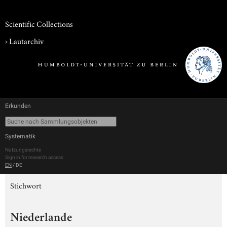
Scientific Collections
›
Lautarchiv
Erkunden
Systematik
Nutzungsrechte
Sign in for research access
EN
/
DE
Stichwort
Niederlande