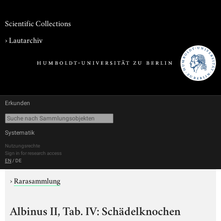
Scientific Collections
›
Lautarchiv
Erkunden
Systematik
Nutzungsrechte
Sign in for research access
EN
/
DE
›
Rarasammlung
Albinus II, Tab. IV: Schädelknochen