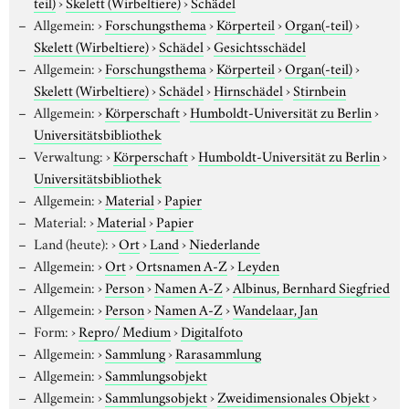
teil)
›
Skelett (Wirbeltiere)
›
Schädel
Allgemein:
›
Forschungsthema
›
Körperteil
›
Organ(-teil)
›
Skelett (Wirbeltiere)
›
Schädel
›
Gesichtsschädel
Allgemein:
›
Forschungsthema
›
Körperteil
›
Organ(-teil)
›
Skelett (Wirbeltiere)
›
Schädel
›
Hirnschädel
›
Stirnbein
Allgemein:
›
Körperschaft
›
Humboldt-Universität zu Berlin
›
Universitätsbibliothek
Verwaltung:
›
Körperschaft
›
Humboldt-Universität zu Berlin
›
Universitätsbibliothek
Allgemein:
›
Material
›
Papier
Material:
›
Material
›
Papier
Land (heute):
›
Ort
›
Land
›
Niederlande
Allgemein:
›
Ort
›
Ortsnamen A-Z
›
Leyden
Allgemein:
›
Person
›
Namen A-Z
›
Albinus, Bernhard Siegfried
Allgemein:
›
Person
›
Namen A-Z
›
Wandelaar, Jan
Form:
›
Repro/ Medium
›
Digitalfoto
Allgemein:
›
Sammlung
›
Rarasammlung
Allgemein:
›
Sammlungsobjekt
Allgemein:
›
Sammlungsobjekt
›
Zweidimensionales Objekt
›