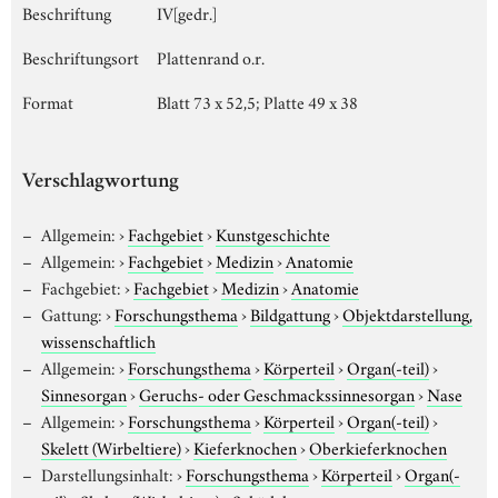
Beschriftung
IV[gedr.]
Beschriftungsort
Plattenrand o.r.
Format
Blatt 73 x 52,5; Platte 49 x 38
Verschlagwortung
Allgemein:
›
Fachgebiet
›
Kunstgeschichte
Allgemein:
›
Fachgebiet
›
Medizin
›
Anatomie
Fachgebiet:
›
Fachgebiet
›
Medizin
›
Anatomie
Gattung:
›
Forschungsthema
›
Bildgattung
›
Objektdarstellung,
wissenschaftlich
Allgemein:
›
Forschungsthema
›
Körperteil
›
Organ(-teil)
›
Sinnesorgan
›
Geruchs- oder Geschmackssinnesorgan
›
Nase
Allgemein:
›
Forschungsthema
›
Körperteil
›
Organ(-teil)
›
Skelett (Wirbeltiere)
›
Kieferknochen
›
Oberkieferknochen
Darstellungsinhalt:
›
Forschungsthema
›
Körperteil
›
Organ(-