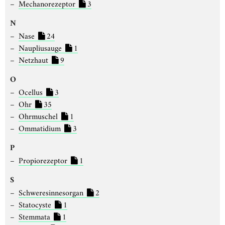
Mechanorezeptor
3
N
Nase
24
Naupliusauge
1
Netzhaut
9
O
Ocellus
3
Ohr
35
Ohrmuschel
1
Ommatidium
3
P
Propiorezeptor
1
S
Schweresinnesorgan
2
Statocyste
1
Stemmata
1