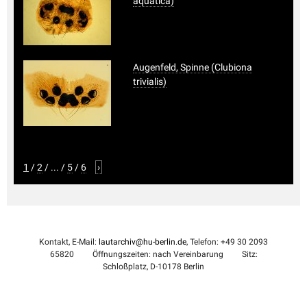
aquatica)
Augenfeld, Spinne (Clubiona
trivialis)
1
/
2
/
...
/
5
/
6
›
Kontakt, E-Mail:
lautarchiv@hu-berlin.de
, Telefon: +49 30 2093
65820
Öffnungszeiten: nach Vereinbarung
Sitz:
Schloßplatz, D-10178 Berlin