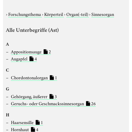
›
Forschungsthema
›
Körperteil
›
Organ(-teil)
›
Sinnesorgan
Alle Unterbegriffe (Ast)
A
Appositionsauge
2
Augapfel
4
C
Chordontonalorgan
1
G
Gehörgang, äußerer
3
Geruchs- oder Geschmackssinnesorgan
26
H
Haarsensille
1
Hornhaut
4