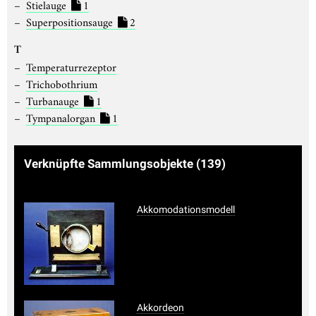
Stielauge
1
Superpositionsauge
2
T
Temperaturrezeptor
Trichobothrium
Turbanauge
1
Tympanalorgan
1
Verknüpfte Sammlungsobjekte
(139)
Akkomodationsmodell
Akkordeon