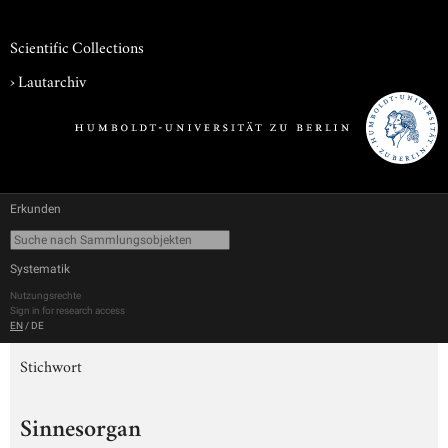
Scientific Collections
›
Lautarchiv
Erkunden
Systematik
Nutzungsrechte
Sign in for research access
EN
/
DE
Stichwort
Sinnesorgan