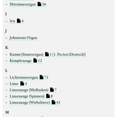
Hörsinnesorgan
36
I
Iris
4
J
Johnstons Organ
K
Kamm (Sinnesorgan)
1
[1. Pecten (Deutsch)]
Komplexauge
12
L
Lichtsinnesorgan
73
Linse
4
Linsenauge (Mollusken)
7
Linsenauge (Spinnen)
8
Linsenauge (Wirbeltiere)
43
M