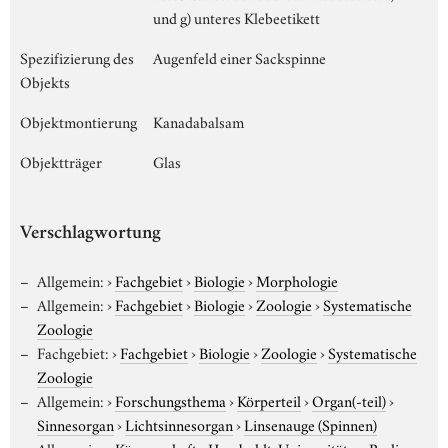
und g) unteres Klebeetikett
Spezifizierung des
Augenfeld einer Sackspinne
Objekts
Objektmontierung
Kanadabalsam
Objektträger
Glas
Verschlagwortung
Allgemein:
›
Fachgebiet
›
Biologie
›
Morphologie
Allgemein:
›
Fachgebiet
›
Biologie
›
Zoologie
›
Systematische
Zoologie
Fachgebiet:
›
Fachgebiet
›
Biologie
›
Zoologie
›
Systematische
Zoologie
Allgemein:
›
Forschungsthema
›
Körperteil
›
Organ(-teil)
›
Sinnesorgan
›
Lichtsinnesorgan
›
Linsenauge (Spinnen)
Allgemein:
›
Körperschaft
›
Humboldt-Universität zu Berlin
›