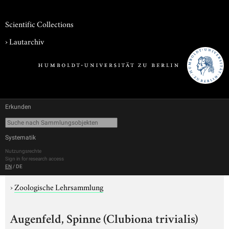
Scientific Collections
›
Lautarchiv
Erkunden
Systematik
Nutzungsrechte
Sign in for research access
EN
/
DE
›
Zoologische Lehrsammlung
Augenfeld, Spinne (Clubiona trivialis)