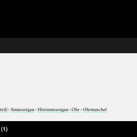
teil)
›
Sinnesorgan
›
Hörsinnesorgan
›
Ohr
›
Ohrmuschel
e
(1)