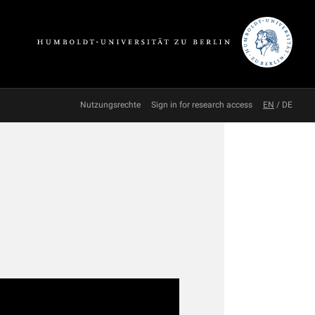
Nutzungsrechte
Sign in for research access
EN
/
DE