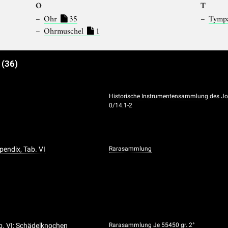
O
T
Ohr
35
Tymp
Ohrmuschel
1
e
(36)
Historische Instrumentensammlung des Joha
0/14.1-2
ppendix, Tab. VI
Rarasammlung
ab. VI: Schädelknochen
Rarasammlung
Je 55450 gr. 2°