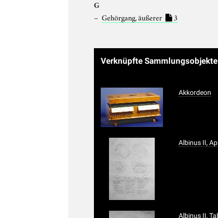
G
Gehörgang, äußerer
3
Verknüpfte Sammlungsobjekt
Akkordeon
Albinus II, A
Albinus II, T