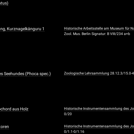
catus)
ng, Kurznagelkänguru 1
Historische Arbeitsstelle am Museum für 
Zool. Mus. Berlin Signatur: B VIII/234 a+b
es Seehundes (Phoca spec.)
Zoologische Lehrsammlung
28.12.3/15.0-4
ochord aus Holz
Historische Instrumentensammlung des Joha
0/20
toren
Historische Instrumentensammlung des Joha
0/1.1-0/1.16