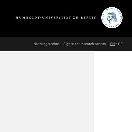
Nutzungsrechte
Sign in for research access
EN
/
DE