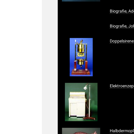
Biografie, A
Biografie, J
Doppelsirene
Elektroenze
Halbdermopla