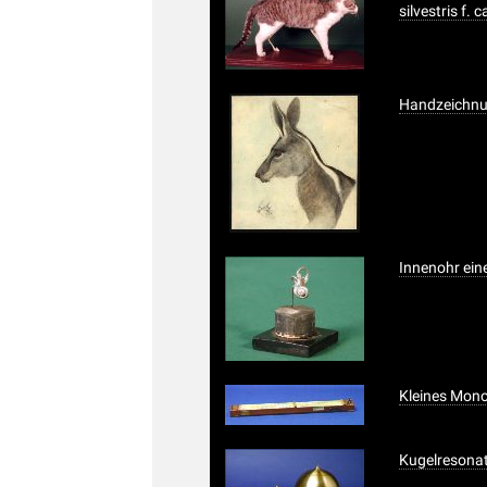
silvestris f. 
Handzeichnu
Innenohr ein
Kleines Mon
Kugelresona