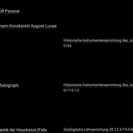
dolf Passow
ohann Konstantin August Lucae
Historische Instrumentensammlung des Joha
0/34
phalograph
Historische Instrumentensammlung des Joha
0/113.1-2
stik der Hauskatze (Felis
Zoologische Lehrsammlung
28.12.3/15.0-