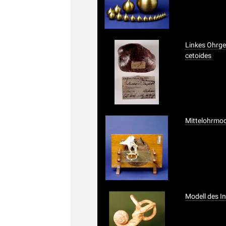
Linkes Ohrge
cetoides
Mittelohrmod
Modell des I