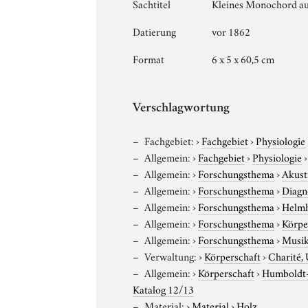
Sachtitel
Kleines Monochord au
Datierung
vor 1862
Format
6 x 5 x 60,5 cm
Verschlagwortung
Fachgebiet:
›
Fachgebiet
›
Physiologie
Allgemein:
›
Fachgebiet
›
Physiologie
Allgemein:
›
Forschungsthema
›
Akust
Allgemein:
›
Forschungsthema
›
Diagn
Allgemein:
›
Forschungsthema
›
Helmh
Allgemein:
›
Forschungsthema
›
Körpe
Allgemein:
›
Forschungsthema
›
Musik
Verwaltung:
›
Körperschaft
›
Charité, 
Allgemein:
›
Körperschaft
›
Humboldt-U
Katalog 12/13
Material:
›
Material
›
Holz