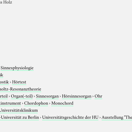
s Holz
›
Sinnesphysiologie
ik
ostik
›
Hörtest
oltz-Resonanztheorie
rteil
›
Organ(-teil)
›
Sinnesorgan
›
Hörsinnesorgan
›
Ohr
instrument
›
Chordophon
›
Monochord
Universitätsklinikum
niversität zu Berlin
›
Universitätsgeschichte der HU
›
Ausstellung "Th