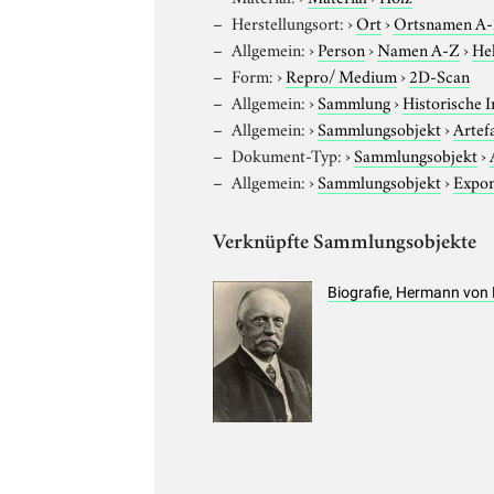
Herstellungsort:
›
Ort
›
Ortsnamen A
Allgemein:
›
Person
›
Namen A-Z
›
He
Form:
›
Repro/ Medium
›
2D-Scan
Allgemein:
›
Sammlung
›
Historische 
Allgemein:
›
Sammlungsobjekt
›
Artef
Dokument-Typ:
›
Sammlungsobjekt
›
Allgemein:
›
Sammlungsobjekt
›
Expo
Verknüpfte Sammlungsobjekte
Biografie, Hermann von