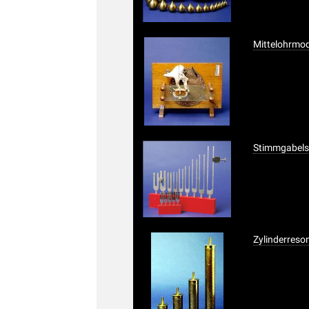
Mittelohrmod
Stimmgabels
Zylinderreso