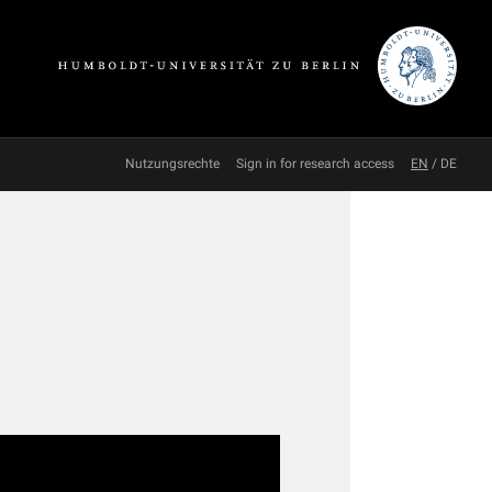
Nutzungsrechte
Sign in for research access
EN
/
DE