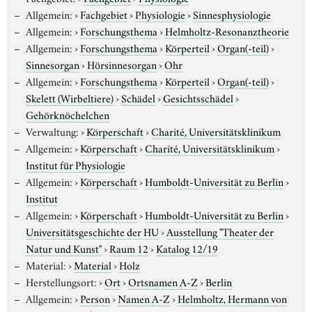
Allgemein:
›
Fachgebiet
›
Physiologie
›
Sinnesphysiologie
Allgemein:
›
Forschungsthema
›
Helmholtz-Resonanztheorie
Allgemein:
›
Forschungsthema
›
Körperteil
›
Organ(-teil)
›
Sinnesorgan
›
Hörsinnesorgan
›
Ohr
Allgemein:
›
Forschungsthema
›
Körperteil
›
Organ(-teil)
›
Skelett (Wirbeltiere)
›
Schädel
›
Gesichtsschädel
›
Gehörknöchelchen
Verwaltung:
›
Körperschaft
›
Charité, Universitätsklinikum
Allgemein:
›
Körperschaft
›
Charité, Universitätsklinikum
›
Institut für Physiologie
Allgemein:
›
Körperschaft
›
Humboldt-Universität zu Berlin
›
Institut
Allgemein:
›
Körperschaft
›
Humboldt-Universität zu Berlin
›
Universitätsgeschichte der HU
›
Ausstellung "Theater der
Natur und Kunst"
›
Raum 12
›
Katalog 12/19
Material:
›
Material
›
Holz
Herstellungsort:
›
Ort
›
Ortsnamen A-Z
›
Berlin
Allgemein:
›
Person
›
Namen A-Z
›
Helmholtz, Hermann von