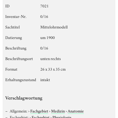
ID
7021
Inventar-Nr.
0/16
Sachtitel
Mittelohrmodell
Datierung
um 1900
Beschriftung
0/16
Beschriftungsort
unten rechts
Format
26 x 33 x 35 cm
Erhaltungszustand
intakt
Verschlagwortung
Allgemein:
›
Fachgebiet
›
Medizin
›
Anatomie
Fachgebiet:
›
Fachgebiet
›
Physiologie