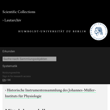
Scientific Collections
›
Lautarchiv
Erkunden
Systematik
Nutzungsrechte
Sign in for research access
EN
/
DE
›
Historische Instrumentensammlung des Johannes-Müller-
Instituts für Physiologie