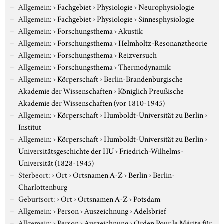
Allgemein:
›
Fachgebiet
›
Physiologie
›
Neurophysiologie
Allgemein:
›
Fachgebiet
›
Physiologie
›
Sinnesphysiologie
Allgemein:
›
Forschungsthema
›
Akustik
Allgemein:
›
Forschungsthema
›
Helmholtz-Resonanztheorie
Allgemein:
›
Forschungsthema
›
Reizversuch
Allgemein:
›
Forschungsthema
›
Thermodynamik
Allgemein:
›
Körperschaft
›
Berlin-Brandenburgische
Akademie der Wissenschaften
›
Königlich Preußische
Akademie der Wissenschaften (vor 1810-1945)
Allgemein:
›
Körperschaft
›
Humboldt-Universität zu Berlin
›
Institut
Allgemein:
›
Körperschaft
›
Humboldt-Universität zu Berlin
›
Universitätsgeschichte der HU
›
Friedrich-Wilhelms-
Universität (1828-1945)
Sterbeort:
›
Ort
›
Ortsnamen A-Z
›
Berlin
›
Berlin-
Charlottenburg
Geburtsort:
›
Ort
›
Ortsnamen A-Z
›
Potsdam
Allgemein:
›
Person
›
Auszeichnung
›
Adelsbrief
Allgemein:
›
Person
›
Auszeichnung
›
Orden Pour le Mérite für