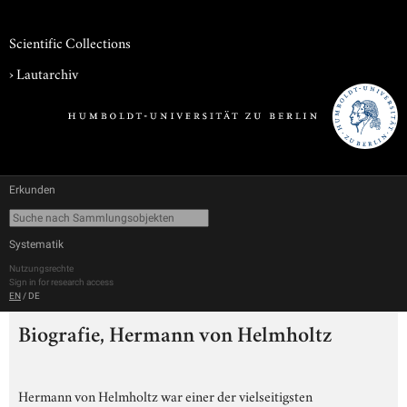
Scientific Collections
›
Lautarchiv
Erkunden
Systematik
Nutzungsrechte
Sign in for research access
EN
/
DE
Biografie, Hermann von Helmholtz
Hermann von Helmholtz war einer der vielseitigsten