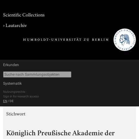
Scientific Collections
›
Lautarchiv
Erkunden
Systematik
Nutzungsrechte
Sign in for research access
EN
/
DE
Stichwort
Königlich Preußische Akademie der