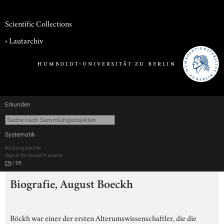
Scientific Collections
›
Lautarchiv
Erkunden
Systematik
Nutzungsrechte
Sign in for research access
EN
/
DE
Biografie, August Boeckh
Böckh war einer der ersten Alterumswissenschaftler, die die