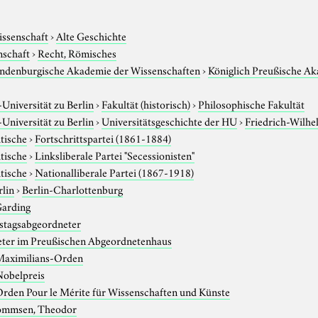
issenschaft
›
Alte Geschichte
nschaft
›
Recht, Römisches
andenburgische Akademie der Wissenschaften
›
Königlich Preußische Ak
niversität zu Berlin
›
Fakultät (historisch)
›
Philosophische Fakultät
niversität zu Berlin
›
Universitätsgeschichte der HU
›
Friedrich-Wilhe
itische
›
Fortschrittspartei (1861-1884)
itische
›
Linksliberale Partei "Secessionisten"
itische
›
Nationalliberale Partei (1867-1918)
rlin
›
Berlin-Charlottenburg
arding
stagsabgeordneter
eter im Preußischen Abgeordnetenhaus
Maximilians-Orden
Nobelpreis
rden Pour le Mérite für Wissenschaften und Künste
mmsen, Theodor