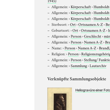
1945)
Allgemein:
›
Körperschaft
›
Humboldt-U
Allgemein:
›
Körperschaft
›
Humboldt-U
Allgemein:
›
Körperschaft
›
Humboldt-U
Sterbeort:
›
Ort
›
Ortsnamen A-Z
›
Be
Geburtsort:
›
Ort
›
Ortsnamen A-Z
›
I
Allgemein:
›
Person
›
Geschlecht
›
män
Allgemein:
›
Person
›
Namen A-Z
›
Bra
Name:
›
Person
›
Namen A-Z
›
Brandl,
Religion:
›
Person
›
Religionszugehöri
Allgemein:
›
Person
›
Stellung/ Funkti
Allgemein:
›
Sammlung
›
Lautarchiv
Verknüpfte Sammlungsobjekte
Heliogravüre einer Fot