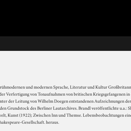
er frühmodernen und modernen Sprache, Literatur und Kultur Großbrita
 der Verfertigung von Tonaufnahmen von britischen Kriegsgefangenen in
8 unter der Leitung von Wilhelm Doegen entstandenen Aufzeichnungen de
n Grundstock des Berliner Lautarchives. Brandl veröffentlichte u.a.: Sh
welt, Kunst (1922); Zwischen Inn und Themse. Lebensbeobachtungen eine
akespeare-Gesellschaft. heraus.