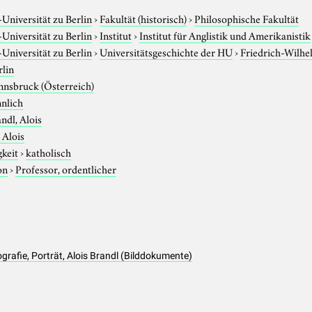
niversität zu Berlin
›
Fakultät (historisch)
›
Philosophische Fakultät
niversität zu Berlin
›
Institut
›
Institut für Anglistik und Amerikanistik
niversität zu Berlin
›
Universitätsgeschichte der HU
›
Friedrich-Wilhe
rlin
nnsbruck (Österreich)
nlich
ndl, Alois
 Alois
gkeit
›
katholisch
on
›
Professor, ordentlicher
ografie, Porträt, Alois Brandl (Bilddokumente)