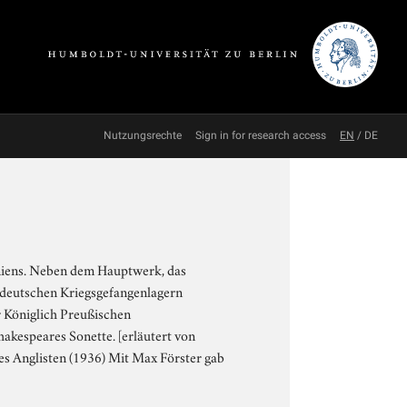
Nutzungsrechte
Sign in for research access
EN
/
DE
nniens. Neben dem Hauptwerk, das
 deutschen Kriegsgefangenlagern
r Königlich Preußischen
akespeares Sonette. [erläutert von
s Anglisten (1936) Mit Max Förster gab