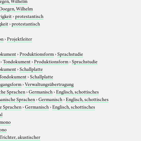
egen, Wilhelm
Doegen, Wilhelm
igkeit
›
protestantisch
gkeit
›
protestantisch
on
›
Projektleiter
okument
›
Produktionsform
›
Sprachstudie
›
Tondokument
›
Produktionsform
›
Sprachstudie
okument
›
Schallplatte
Tondokument
›
Schallplatte
gangsform
›
Verwaltungsübertragung
che Sprachen
›
Germanisch
›
Englisch, schottisches
anische Sprachen
›
Germanisch
›
Englisch, schottisches
e Sprachen
›
Germanisch
›
Englisch, schottisches
al
mono
ono
Trichter, akustischer