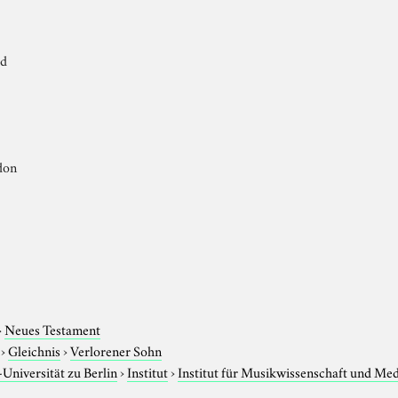
ld
don
›
Neues Testament
›
Gleichnis
›
Verlorener Sohn
niversität zu Berlin
›
Institut
›
Institut für Musikwissenschaft und Me