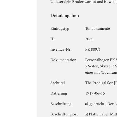
"...dieser dein Bruder war tot und ist wi
Detailangaben
Eintragstyp
Tondokumente
ID
7060
Inventar-Nr.
PK 889/1
Dokumentation
Personalbogen PK 8
5 Seiten, Skizze: 3 
eines mit "Cochrane
Sachtitel
The Prodigal Son [
Datierung
1917-06-15
Beschriftung
a) [gedruckt:] Der 
Beschriftungsort
a) Plattenlabel, Mitt