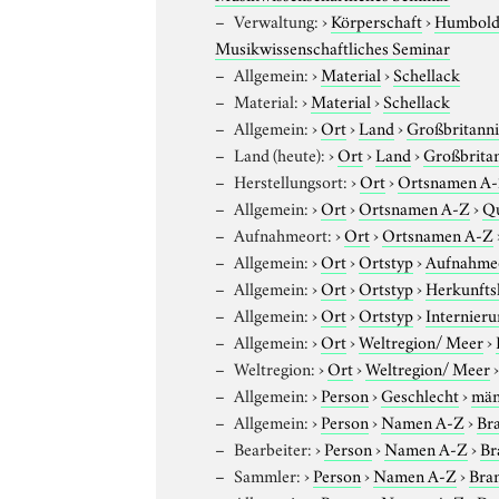
Verwaltung:
›
Körperschaft
›
Humboldt
Musikwissenschaftliches Seminar
Allgemein:
›
Material
›
Schellack
Material:
›
Material
›
Schellack
Allgemein:
›
Ort
›
Land
›
Großbritann
Land (heute):
›
Ort
›
Land
›
Großbrita
Herstellungsort:
›
Ort
›
Ortsnamen A
Allgemein:
›
Ort
›
Ortsnamen A-Z
›
Qu
Aufnahmeort:
›
Ort
›
Ortsnamen A-Z
Allgemein:
›
Ort
›
Ortstyp
›
Aufnahme
Allgemein:
›
Ort
›
Ortstyp
›
Herkunfts
Allgemein:
›
Ort
›
Ortstyp
›
Internieru
Allgemein:
›
Ort
›
Weltregion/ Meer
›
Weltregion:
›
Ort
›
Weltregion/ Meer
Allgemein:
›
Person
›
Geschlecht
›
män
Allgemein:
›
Person
›
Namen A-Z
›
Bra
Bearbeiter:
›
Person
›
Namen A-Z
›
Br
Sammler:
›
Person
›
Namen A-Z
›
Bran