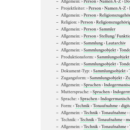
Allgemein:
›
Person
›
Namen A-Z
›
Do
Projektleiter:
›
Person
›
Namen A-Z
›
Allgemein:
›
Person
›
Religionszugehör
Religion:
›
Person
›
Religionszugehöri
Allgemein:
›
Person
›
Sammler
Allgemein:
›
Person
›
Stellung/ Funkti
Allgemein:
›
Sammlung
›
Lautarchiv
Allgemein:
›
Sammlungsobjekt
›
Tond
Produktionsform:
›
Sammlungsobjekt
Allgemein:
›
Sammlungsobjekt
›
Tond
Dokument-Typ:
›
Sammlungsobjekt
›
Zugangsform:
›
Sammlungsobjekt
›
Zu
Allgemein:
›
Sprachen
›
Indogermanis
Muttersprache:
›
Sprachen
›
Indogerm
Sprache:
›
Sprachen
›
Indogermanisch
Form:
›
Technik
›
Tonaufnahme
›
digit
Allgemein:
›
Technik
›
Tonaufnahme
›
Technik:
›
Technik
›
Tonaufnahme
›
m
Allgemein:
›
Technik
›
Tonaufnahme
›