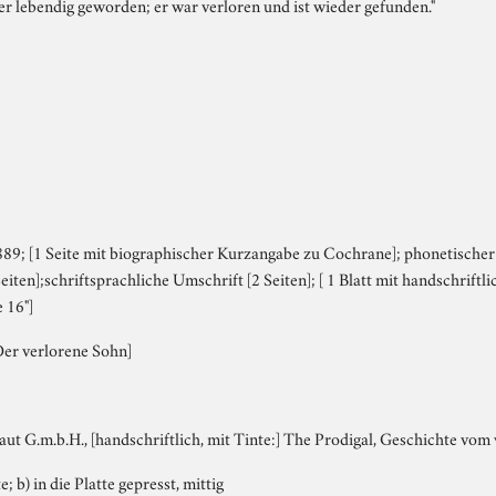
eder lebendig geworden; er war verloren und ist wieder gefunden."
89; [1 Seite mit biographischer Kurzangabe zu Cochrane]; phonetischer 
Seiten];schriftsprachliche Umschrift [2 Seiten]; [ 1 Blatt mit handschriftli
 16"]
Der verlorene Sohn]
Laut G.m.b.H., [handschriftlich, mit Tinte:] The Prodigal, Geschichte vo
e; b) in die Platte gepresst, mittig