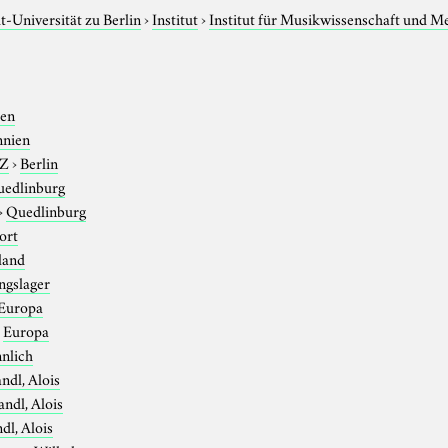
-Universität zu Berlin
›
Institut
›
Institut für Musikwissenschaft und M
ien
nnien
-Z
›
Berlin
edlinburg
›
Quedlinburg
ort
land
ngslager
Europa
›
Europa
nlich
ndl, Alois
andl, Alois
dl, Alois