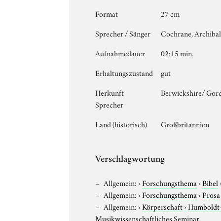
Format
27 cm
Sprecher / Sänger
Cochrane, Archiba
Aufnahmedauer
02:15 min.
Erhaltungszustand
gut
Herkunft
Berwickshire/ Gor
Sprecher
Land (historisch)
Großbritannien
Verschlagwortung
Allgemein:
›
Forschungsthema
›
Bibel
Allgemein:
›
Forschungsthema
›
Prosa
Allgemein:
›
Körperschaft
›
Humboldt-U
Musikwissenschaftliches Seminar