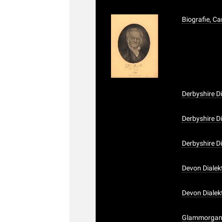
Biografie, Car
Derbyshire Di
Derbyshire Di
Derbyshire Di
Devon Dialek
Devon Dialekt
Glammorgansh