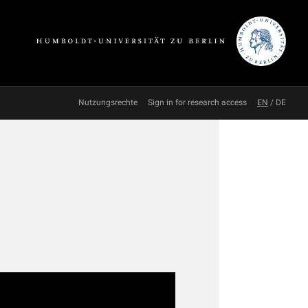
Nutzungsrechte
Sign in for research access
EN
/
DE