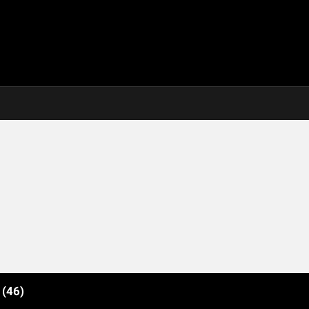
e
(46)