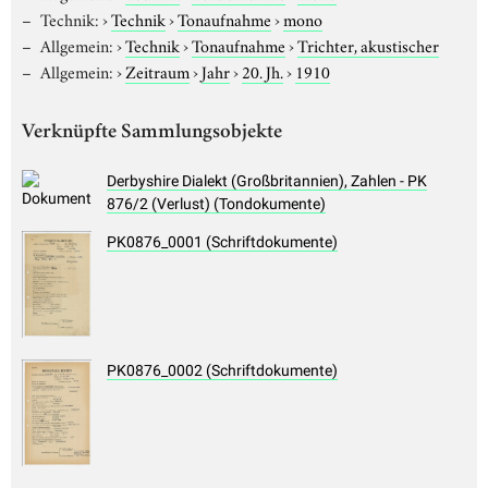
Technik:
›
Technik
›
Tonaufnahme
›
mono
Allgemein:
›
Technik
›
Tonaufnahme
›
Trichter, akustischer
Allgemein:
›
Zeitraum
›
Jahr
›
20. Jh.
›
1910
Verknüpfte Sammlungsobjekte
Derbyshire Dialekt (Großbritannien), Zahlen - PK
876/2 (Verlust) (Tondokumente)
PK0876_0001 (Schriftdokumente)
PK0876_0002 (Schriftdokumente)