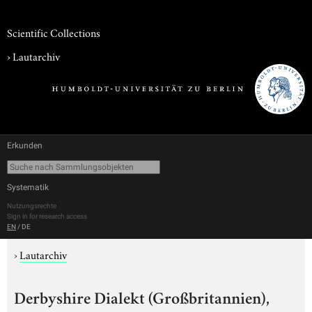
Scientific Collections
›
Lautarchiv
Erkunden
Systematik
Nutzungsrechte
Sign in for research access
EN
/
DE
›
Lautarchiv
Derbyshire Dialekt (Großbritannien),