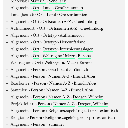
Material:
›
Material
›
Schellack
Allgemein:
›
Ort
›
Land
›
Großbritannien
Land (heute):
›
Ort
›
Land
›
Großbritannien
Allgemein:
›
Ort
›
Ortsnamen A-Z
›
Quedlinburg
Aufnahmeort:
›
Ort
›
Ortsnamen A-Z
›
Quedlinburg
Allgemein:
›
Ort
›
Ortstyp
›
Aufnahmeort
Allgemein:
›
Ort
›
Ortstyp
›
Herkunftsland
Allgemein:
›
Ort
›
Ortstyp
›
Internierungslager
Allgemein:
›
Ort
›
Weltregion/ Meer
›
Europa
Weltregion:
›
Ort
›
Weltregion/ Meer
›
Europa
Allgemein:
›
Person
›
Geschlecht
›
männlich
Allgemein:
›
Person
›
Namen A-Z
›
Brandl, Alois
Bearbeiter:
›
Person
›
Namen A-Z
›
Brandl, Alois
Sammler:
›
Person
›
Namen A-Z
›
Brandl, Alois
Allgemein:
›
Person
›
Namen A-Z
›
Doegen, Wilhelm
Projektleiter:
›
Person
›
Namen A-Z
›
Doegen, Wilhelm
Allgemein:
›
Person
›
Religionszugehörigkeit
›
protestantisch
Religion:
›
Person
›
Religionszugehörigkeit
›
protestantisch
Allgemein:
›
Person
›
Sammler