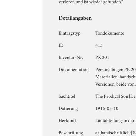
verloren und ist wieder gefunden."
Detailangaben
Eintragstyp
Tondokumente
ID
413
Inventar-Nr.
PK 201
Dokumentation
Personalbogen PK 201;
Materialien: handschr
Versionen, beide von A
Sachtitel
The Prodigal Son [De
Datierung
1916-05-10
Herkunft
Lautabteilung an der
Beschriftung
a) [handschriftlich:]