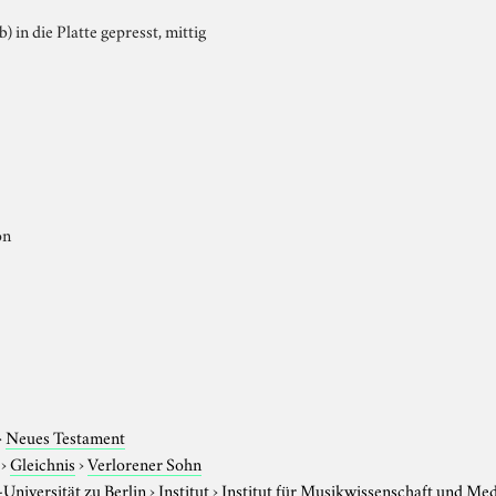
b) in die Platte gepresst, mittig
on
›
Neues Testament
›
Gleichnis
›
Verlorener Sohn
niversität zu Berlin
›
Institut
›
Institut für Musikwissenschaft und Me