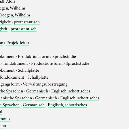
dl, Alois
egen, Wilhelm
Doegen, Wilhelm
igkeit
›
protestantisch
gkeit
›
protestantisch
on
›
Projektleiter
okument
›
Produktionsform
›
Sprachstudie
›
Tondokument
›
Produktionsform
›
Sprachstudie
okument
›
Schallplatte
Tondokument
›
Schallplatte
gangsform
›
Verwaltungsübertragung
che Sprachen
›
Germanisch
›
Englisch, schottisches
anische Sprachen
›
Germanisch
›
Englisch, schottisches
e Sprachen
›
Germanisch
›
Englisch, schottisches
al
mono
ono