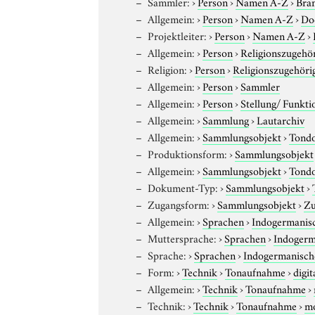
Sammler:
›
Person
›
Namen A-Z
›
Bran
Allgemein:
›
Person
›
Namen A-Z
›
Do
Projektleiter:
›
Person
›
Namen A-Z
›
Allgemein:
›
Person
›
Religionszugehör
Religion:
›
Person
›
Religionszugehöri
Allgemein:
›
Person
›
Sammler
Allgemein:
›
Person
›
Stellung/ Funkti
Allgemein:
›
Sammlung
›
Lautarchiv
Allgemein:
›
Sammlungsobjekt
›
Tond
Produktionsform:
›
Sammlungsobjekt
Allgemein:
›
Sammlungsobjekt
›
Tond
Dokument-Typ:
›
Sammlungsobjekt
›
Zugangsform:
›
Sammlungsobjekt
›
Zu
Allgemein:
›
Sprachen
›
Indogermanis
Muttersprache:
›
Sprachen
›
Indogerm
Sprache:
›
Sprachen
›
Indogermanisch
Form:
›
Technik
›
Tonaufnahme
›
digit
Allgemein:
›
Technik
›
Tonaufnahme
›
Technik:
›
Technik
›
Tonaufnahme
›
m