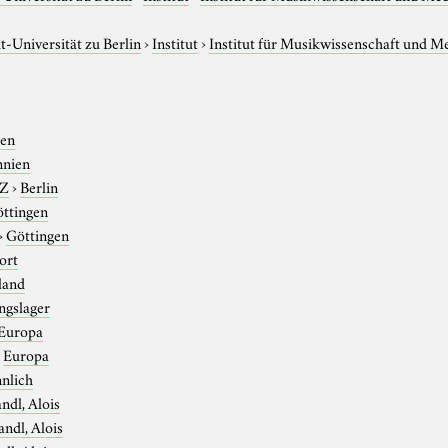
-Universität zu Berlin
›
Institut
›
Institut für Musikwissenschaft und M
ien
nnien
-Z
›
Berlin
ttingen
›
Göttingen
ort
land
ngslager
Europa
›
Europa
nlich
ndl, Alois
andl, Alois