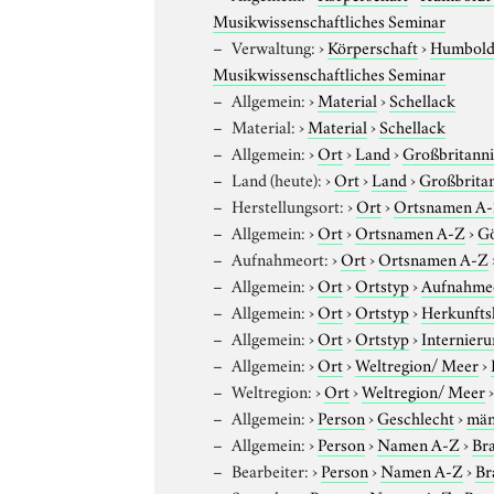
Musikwissenschaftliches Seminar
Verwaltung:
›
Körperschaft
›
Humboldt
Musikwissenschaftliches Seminar
Allgemein:
›
Material
›
Schellack
Material:
›
Material
›
Schellack
Allgemein:
›
Ort
›
Land
›
Großbritann
Land (heute):
›
Ort
›
Land
›
Großbrita
Herstellungsort:
›
Ort
›
Ortsnamen A
Allgemein:
›
Ort
›
Ortsnamen A-Z
›
Gö
Aufnahmeort:
›
Ort
›
Ortsnamen A-Z
Allgemein:
›
Ort
›
Ortstyp
›
Aufnahme
Allgemein:
›
Ort
›
Ortstyp
›
Herkunfts
Allgemein:
›
Ort
›
Ortstyp
›
Internieru
Allgemein:
›
Ort
›
Weltregion/ Meer
›
Weltregion:
›
Ort
›
Weltregion/ Meer
Allgemein:
›
Person
›
Geschlecht
›
män
Allgemein:
›
Person
›
Namen A-Z
›
Bra
Bearbeiter:
›
Person
›
Namen A-Z
›
Br