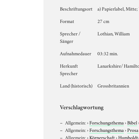
Beschriftungsort
a) Papierlabel, Mitte; 
Format
27 cm
Sprecher /
Lothian, William
Sänger
Aufnahmedauer
03:32 min.
Herkunft
Lanarkshire/ Hamilt
Sprecher
Land (historisch)
Grossbritannien
Verschlagwortung
Allgemein:
›
Forschungsthema
›
Bibel
Allgemein:
›
Forschungsthema
›
Prosa
Allgemein:
›
Körperschaft
›
Humboldt-U