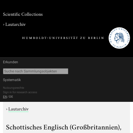
Scientific Collections
›
Lautarchiv
Erkunden
Systematik
Nutzungsrechte
Sign in for research access
EN
/
DE
›
Lautarchiv
Schottisches Englisch (Großbritannien),