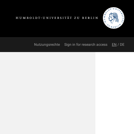
Nutzungsrechte
Sign in for research access
EN
/
DE