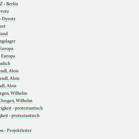
-Z
›
Berlin
rotz
›
Dyrotz
ort
land
ngslager
Europa
›
Europa
nlich
ndl, Alois
andl, Alois
dl, Alois
egen, Wilhelm
Doegen, Wilhelm
igkeit
›
protestantisch
gkeit
›
protestantisch
on
›
Projektleiter