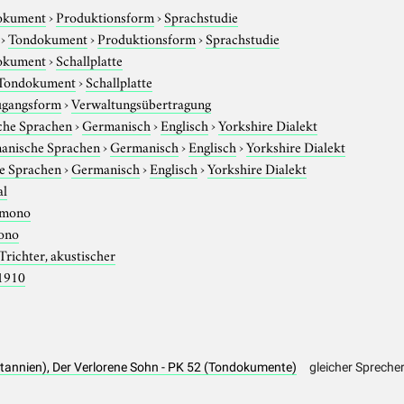
okument
›
Produktionsform
›
Sprachstudie
›
Tondokument
›
Produktionsform
›
Sprachstudie
okument
›
Schallplatte
Tondokument
›
Schallplatte
gangsform
›
Verwaltungsübertragung
che Sprachen
›
Germanisch
›
Englisch
›
Yorkshire Dialekt
anische Sprachen
›
Germanisch
›
Englisch
›
Yorkshire Dialekt
e Sprachen
›
Germanisch
›
Englisch
›
Yorkshire Dialekt
al
mono
ono
Trichter, akustischer
1910
ritannien), Der Verlorene Sohn - PK 52 (Tondokumente)
gleicher Spreche