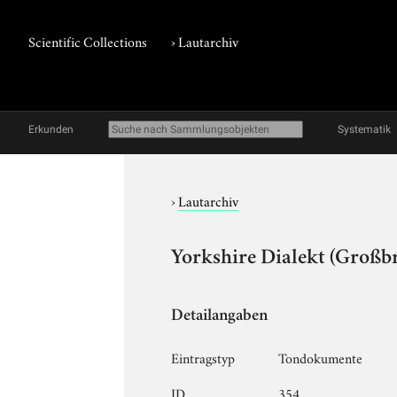
Scientific Collections
›
Lautarchiv
Erkunden
Systematik
›
Lautarchiv
Yorkshire Dialekt (Großbr
Detailangaben
Eintragstyp
Tondokumente
ID
354