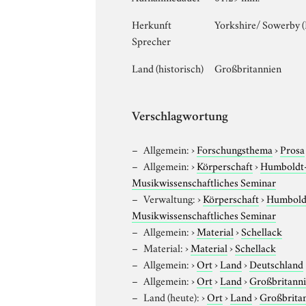
Herkunft
Yorkshire/ Sowerby (
Sprecher
Land (historisch)
Großbritannien
Verschlagwortung
Allgemein:
›
Forschungsthema
›
Prosa
Allgemein:
›
Körperschaft
›
Humboldt-U
Musikwissenschaftliches Seminar
Verwaltung:
›
Körperschaft
›
Humboldt
Musikwissenschaftliches Seminar
Allgemein:
›
Material
›
Schellack
Material:
›
Material
›
Schellack
Allgemein:
›
Ort
›
Land
›
Deutschland
Allgemein:
›
Ort
›
Land
›
Großbritann
Land (heute):
›
Ort
›
Land
›
Großbrita