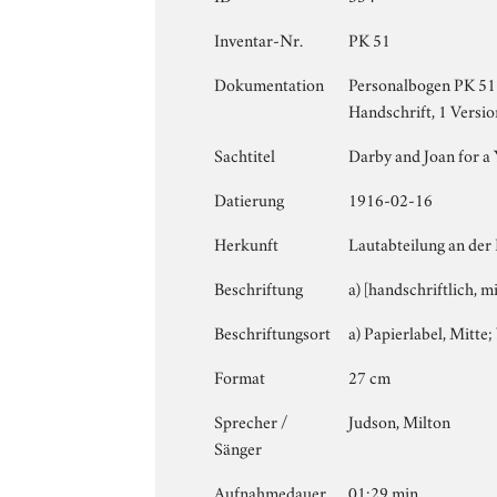
Inventar-Nr.
PK 51
Dokumentation
Personalbogen PK 51 [
Handschrift, 1 Versio
Sachtitel
Darby and Joan for a
Datierung
1916-02-16
Herkunft
Lautabteilung an der
Beschriftung
a) [handschriftlich, m
Beschriftungsort
a) Papierlabel, Mitte; 
Format
27 cm
Sprecher /
Judson, Milton
Sänger
Aufnahmedauer
01:29 min.