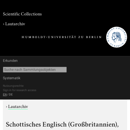
Scientific Collections
›
Lautarchiv
Erkunden
Systematik
Nutzungsrechte
Sign in for research access
EN
/
DE
›
Lautarchiv
Schottisches Englisch (Großbritannien),