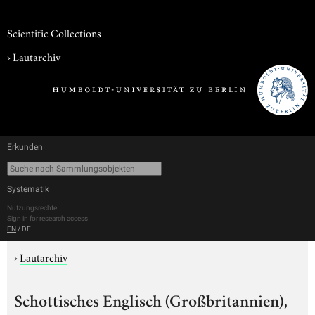
Scientific Collections
›
Lautarchiv
Erkunden
Systematik
Nutzungsrechte
Sign in for research access
EN
/
DE
›
Lautarchiv
Schottisches Englisch (Großbritannien),