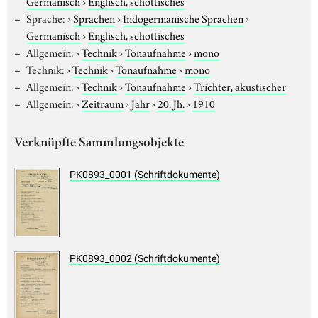
Germanisch
›
Englisch, schottisches
Sprache:
›
Sprachen
›
Indogermanische Sprachen
›
Germanisch
›
Englisch, schottisches
Allgemein:
›
Technik
›
Tonaufnahme
›
mono
Technik:
›
Technik
›
Tonaufnahme
›
mono
Allgemein:
›
Technik
›
Tonaufnahme
›
Trichter, akustischer
Allgemein:
›
Zeitraum
›
Jahr
›
20. Jh.
›
1910
Verknüpfte Sammlungsobjekte
PK0893_0001 (Schriftdokumente)
PK0893_0002 (Schriftdokumente)