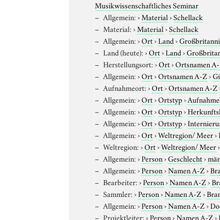
Musikwissenschaftliches Seminar
Allgemein:
›
Material
›
Schellack
Material:
›
Material
›
Schellack
Allgemein:
›
Ort
›
Land
›
Großbritann
Land (heute):
›
Ort
›
Land
›
Großbrita
Herstellungsort:
›
Ort
›
Ortsnamen A
Allgemein:
›
Ort
›
Ortsnamen A-Z
›
G
Aufnahmeort:
›
Ort
›
Ortsnamen A-Z
Allgemein:
›
Ort
›
Ortstyp
›
Aufnahme
Allgemein:
›
Ort
›
Ortstyp
›
Herkunfts
Allgemein:
›
Ort
›
Ortstyp
›
Internieru
Allgemein:
›
Ort
›
Weltregion/ Meer
›
Weltregion:
›
Ort
›
Weltregion/ Meer
Allgemein:
›
Person
›
Geschlecht
›
män
Allgemein:
›
Person
›
Namen A-Z
›
Bra
Bearbeiter:
›
Person
›
Namen A-Z
›
Br
Sammler:
›
Person
›
Namen A-Z
›
Bran
Allgemein:
›
Person
›
Namen A-Z
›
Do
Projektleiter:
›
Person
›
Namen A-Z
›