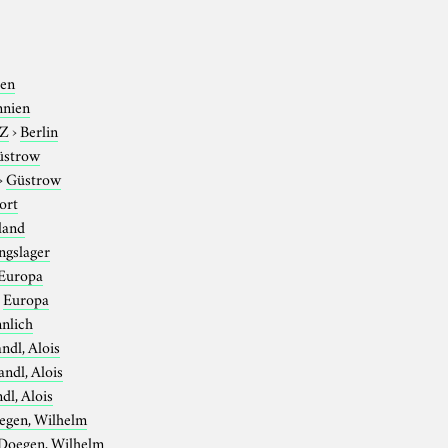
ien
nnien
-Z
›
Berlin
üstrow
›
Güstrow
ort
land
ngslager
Europa
›
Europa
nlich
ndl, Alois
andl, Alois
dl, Alois
egen, Wilhelm
Doegen, Wilhelm