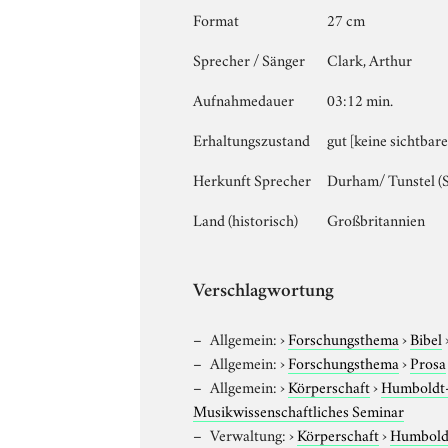
Format
27 cm
Sprecher / Sänger
Clark, Arthur
Aufnahmedauer
03:12 min.
Erhaltungszustand
gut [keine sichtbar
Herkunft Sprecher
Durham/ Tunstel (
Land (historisch)
Großbritannien
Verschlagwortung
Allgemein:
›
Forschungsthema
›
Bibel
Allgemein:
›
Forschungsthema
›
Prosa
Allgemein:
›
Körperschaft
›
Humboldt-U
Musikwissenschaftliches Seminar
Verwaltung:
›
Körperschaft
›
Humboldt