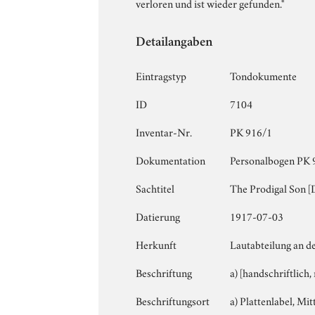
verloren und ist wieder gefunden."
Detailangaben
Eintragstyp
Tondokumente
ID
7104
Inventar-Nr.
PK 916/1
Dokumentation
Personalbogen PK 91
Sachtitel
The Prodigal Son [
Datierung
1917-07-03
Herkunft
Lautabteilung an d
Beschriftung
a) [handschriftlich
Beschriftungsort
a) Plattenlabel, Mit