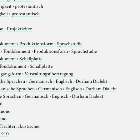
igkeit
›
protestantisch
gkeit
›
protestantisch
on
›
Projektleiter
okument
›
Produktionsform
›
Sprachstudie
›
Tondokument
›
Produktionsform
›
Sprachstudie
okument
›
Schallplatte
Tondokument
›
Schallplatte
gangsform
›
Verwaltungsübertragung
che Sprachen
›
Germanisch
›
Englisch
›
Durham Dialekt
anische Sprachen
›
Germanisch
›
Englisch
›
Durham Dialekt
e Sprachen
›
Germanisch
›
Englisch
›
Durham Dialekt
al
mono
ono
Trichter, akustischer
1910