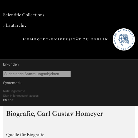
Scientific Collections
›
Lautarchiv
Erkunden
Systematik
Nutzungsrechte
Sign in for research access
EN
/
DE
Biografie, Carl Gustav Homeyer
Quelle für Biografie