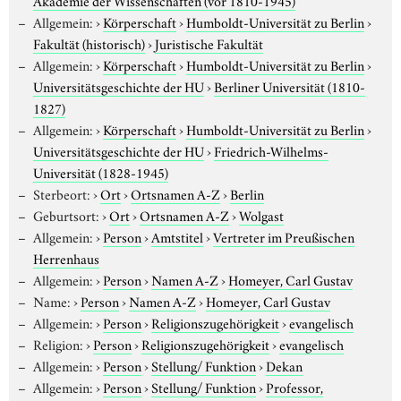
Akademie der Wissenschaften (vor 1810-1945)
Allgemein:
›
Körperschaft
›
Humboldt-Universität zu Berlin
›
Fakultät (historisch)
›
Juristische Fakultät
Allgemein:
›
Körperschaft
›
Humboldt-Universität zu Berlin
›
Universitätsgeschichte der HU
›
Berliner Universität (1810-
1827)
Allgemein:
›
Körperschaft
›
Humboldt-Universität zu Berlin
›
Universitätsgeschichte der HU
›
Friedrich-Wilhelms-
Universität (1828-1945)
Sterbeort:
›
Ort
›
Ortsnamen A-Z
›
Berlin
Geburtsort:
›
Ort
›
Ortsnamen A-Z
›
Wolgast
Allgemein:
›
Person
›
Amtstitel
›
Vertreter im Preußischen
Herrenhaus
Allgemein:
›
Person
›
Namen A-Z
›
Homeyer, Carl Gustav
Name:
›
Person
›
Namen A-Z
›
Homeyer, Carl Gustav
Allgemein:
›
Person
›
Religionszugehörigkeit
›
evangelisch
Religion:
›
Person
›
Religionszugehörigkeit
›
evangelisch
Allgemein:
›
Person
›
Stellung/ Funktion
›
Dekan
Allgemein:
›
Person
›
Stellung/ Funktion
›
Professor,