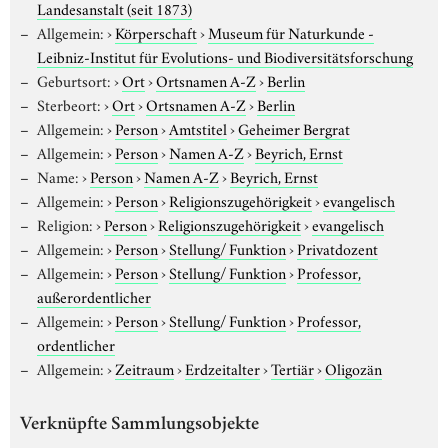
Landesanstalt (seit 1873)
Allgemein:
›
Körperschaft
›
Museum für Naturkunde -
Leibniz-Institut für Evolutions- und Biodiversitätsforschung
Geburtsort:
›
Ort
›
Ortsnamen A-Z
›
Berlin
Sterbeort:
›
Ort
›
Ortsnamen A-Z
›
Berlin
Allgemein:
›
Person
›
Amtstitel
›
Geheimer Bergrat
Allgemein:
›
Person
›
Namen A-Z
›
Beyrich, Ernst
Name:
›
Person
›
Namen A-Z
›
Beyrich, Ernst
Allgemein:
›
Person
›
Religionszugehörigkeit
›
evangelisch
Religion:
›
Person
›
Religionszugehörigkeit
›
evangelisch
Allgemein:
›
Person
›
Stellung/ Funktion
›
Privatdozent
Allgemein:
›
Person
›
Stellung/ Funktion
›
Professor,
außerordentlicher
Allgemein:
›
Person
›
Stellung/ Funktion
›
Professor,
ordentlicher
Allgemein:
›
Zeitraum
›
Erdzeitalter
›
Tertiär
›
Oligozän
Verknüpfte Sammlungsobjekte