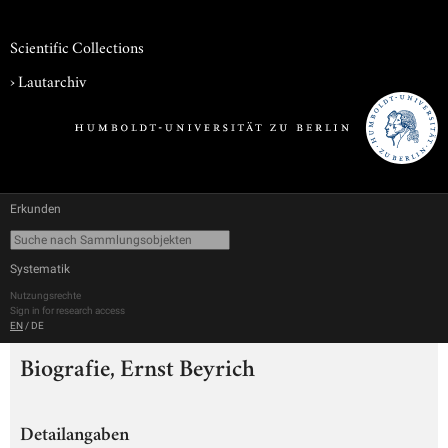
Scientific Collections
›
Lautarchiv
Erkunden
Systematik
Nutzungsrechte
Sign in for research access
EN
/
DE
Biografie, Ernst Beyrich
Detailangaben